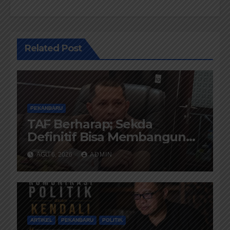
Related Post
PEKANBARU
TAF Berharap; Sekda
Definitif Bisa Membangun
Komunikasi Antara Eksekutif
AGU 6, 2026
ADMIN
dan Legislatif
ARTIKEL
PEKANBARU
POLITIK