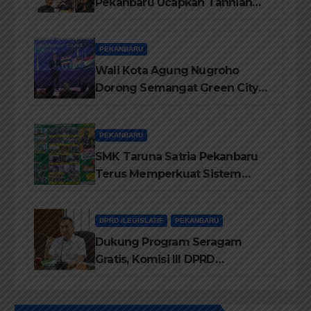
Pekanbaru Ucapkan Tahniah
Hari Jadi Provinsi Riau Ke-69
Tahun
PEKANBARU
Wali Kota Agung Nugroho
Dorong Semangat Green City
Dalam IMT-GT di Pekanbaru
PEKANBARU
SMK Taruna Satria Pekanbaru
Terus Memperkuat Sistem
Pendidikan Disiplin Tinggi
DPRD /LEGISLATIF
PEKANBARU
Dukung Program Seragam
Gratis, Komisi III DPRD
Pekanbaru sebut Anggaran
Rehab Sekolah Harus