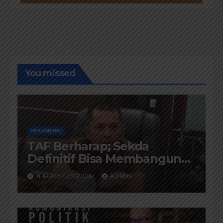
You missed
PEKANBARU
TAF Berharap; Sekda
Definitif Bisa Membangun
Komunikasi Antara
6 AGUSTUS 2026
ADMIN
Eksekutif dan Legislatif