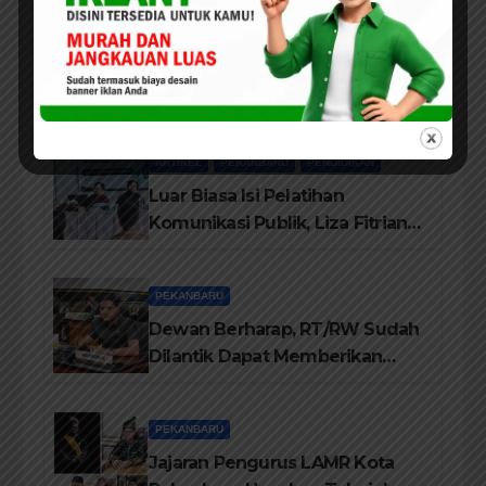
ARTIKEL
PEKANBARU
POLITIK
Pandangan Pengamat Politik
Dr. Yusriadi.SE.MM, Tentang
Buku Dr. (Cand) Liza Fitriani S.
Kom M. Ikom
ARTIKEL
PEKANBARU
PENDIDIKAN
Luar Biasa Isi Pelatihan
Komunikasi Publik, Liza Fitriani
Sampaikan Materi Dari Keluhan
Menjadi Aspirasi
PEKANBARU
Dewan Berharap, RT/RW Sudah
Dilantik Dapat Memberikan
Pelayanan Terbaik Kepada
Masyarakat
PEKANBARU
Jajaran Pengurus LAMR Kota