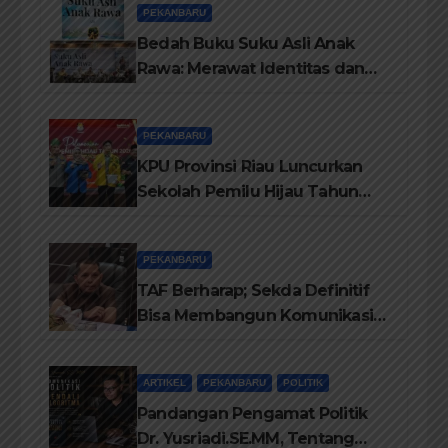
PEKANBARU
Bedah Buku Suku Asli Anak
Rawa: Merawat Identitas dan
Kepastian Hukum Masyarakat
Adat
PEKANBARU
KPU Provinsi Riau Luncurkan
Sekolah Pemilu Hijau Tahun
2026, Perkuat Pendidikan
Pemilih Berwawasan
PEKANBARU
Lingkungan
TAF Berharap; Sekda Definitif
Bisa Membangun Komunikasi
Antara Eksekutif dan Legislatif
ARTIKEL
PEKANBARU
POLITIK
Pandangan Pengamat Politik
Dr. Yusriadi.SE.MM, Tentang