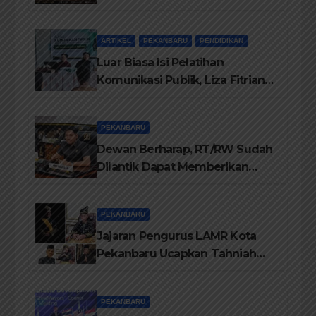
Buku Dr. (Cand) Liza Fitriani S.
Kom M. Ikom
ARTIKEL
PEKANBARU
PENDIDIKAN
Luar Biasa Isi Pelatihan
Komunikasi Publik, Liza Fitriani
Sampaikan Materi Dari Keluhan
Menjadi Aspirasi
PEKANBARU
Dewan Berharap, RT/RW Sudah
Dilantik Dapat Memberikan
Pelayanan Terbaik Kepada
Masyarakat
PEKANBARU
Jajaran Pengurus LAMR Kota
Pekanbaru Ucapkan Tahniah
Hari Jadi Provinsi Riau Ke-69
Tahun
PEKANBARU