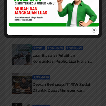
Bisa Membangun Komunikasi
Antara Eksekutif dan Legislatif
ARTIKEL
PEKANBARU
POLITIK
Pandangan Pengamat Politik
Dr. Yusriadi.SE.MM, Tentang
Buku Dr. (Cand) Liza Fitriani S.
Kom M. Ikom
ARTIKEL
PEKANBARU
PENDIDIKAN
Luar Biasa Isi Pelatihan
Komunikasi Publik, Liza Fitriani
Sampaikan Materi Dari Keluhan
Menjadi Aspirasi
PEKANBARU
Dewan Berharap, RT/RW Sudah
Dilantik Dapat Memberikan
Pelayanan Terbaik Kepada
Masyarakat