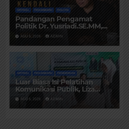
ARTIKEL
PEKANBARU
POLITIK
Pandangan Pengamat
Politik Dr. Yusriadi.SE.MM,
Tentang Buku Dr. (Cand)
AGU 6, 2026
ADMIN
Liza Fitriani S. Kom M. Ikom
ARTIKEL
PEKANBARU
PENDIDIKAN
Luar Biasa Isi Pelatihan
Komunikasi Publik, Liza
Fitriani Sampaikan Materi
AGU 6, 2026
ADMIN
Dari Keluhan Menjadi
Aspirasi