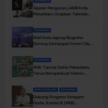
PEKANBARU
Jajaran Pengurus LAMR Kota
Pekanbaru Ucapkan Tahniah
Hari Jadi Provinsi Riau Ke-69
Tahun
PEKANBARU
Wali Kota Agung Nugroho
Dorong Semangat Green City
Dalam IMT-GT di Pekanbaru
PEKANBARU
SMK Taruna Satria Pekanbaru
Terus Memperkuat Sistem
Pendidikan Disiplin Tinggi
DPRD /LEGISLATIF
PEKANBARU
Dukung Program Seragam
Gratis, Komisi III DPRD