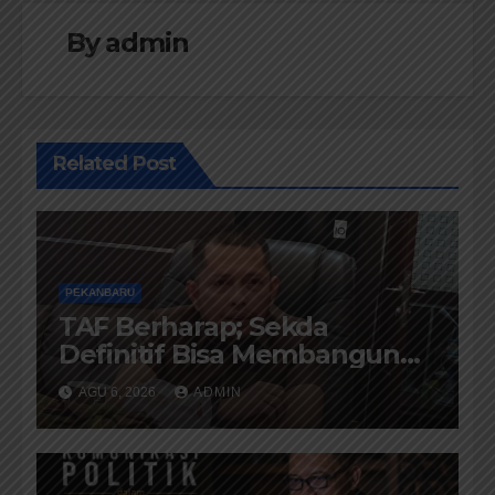
By
admin
Related Post
PEKANBARU
TAF Berharap; Sekda
Definitif Bisa Membangun
Komunikasi Antara Eksekutif
AGU 6, 2026
ADMIN
dan Legislatif