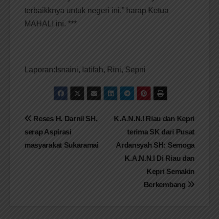
terbaikknya untuk negeri ini.” harap Ketua
MAHALI ini. ***
Laporan:Isnaini, latifah, Rini, Sepni
Navigasi
Reses H. Darnil SH,
K.A.N.N.I Riau dan Kepri
serap Aspirasi
terima SK dari Pusat
pos
masyarakat Sukaramai
Ardansyah SH: Semoga
K.A.N.N.I Di Riau dan
Kepri Semakin
Berkembang