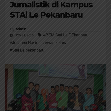
Jurnalistik di Kampus
STAi Le Pekanbaru
By
admin
#BEM Stai Le PEkanbaru
,
NOV 21, 2016
#Julfahmi Nasir
,
#sarwan kelana
,
#Stai Le pekanbaru