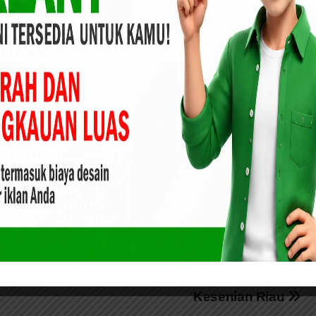
apat membawa kesenian di Riau semakin maju, dan dapat
 pemerintah,” ujar Raja Yoserizal.
fik Hidayat mengatakan, pada saat ini DKR harus bisa
 dan menjadikan teknologi itu sebagai laman baru bagi
us sudah pada fase ekspansi seni budaya yang berbasis
l akan bisa direngkuh yakni, indentitas diri semakin tegas
aufik Hidayat.(Yusuf)
vida
Gubernur Riau, H Syamsuar Dukung
ta
Pelaksanaan Musenda Dewan
Kesenian Riau