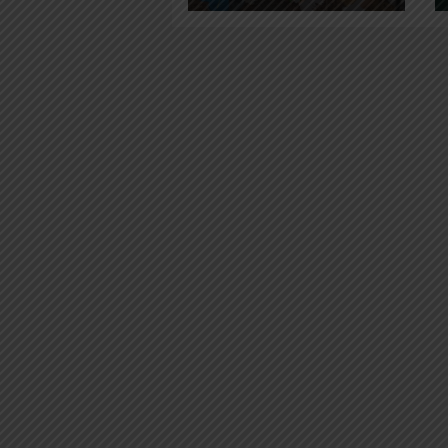
Iklim Generasi
Muda Jepang
Lewat Tanam
Pohon di
Tahura SSH,
Riau