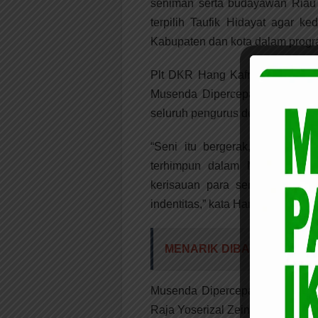
seniman serta budayawan Ria
terpilih Taufik Hidayat agar 
Kabupaten dan kota dalam progr
Plt DKR Hang Kafrawi dalam e
Musenda Dipercepat ini dia meli
seluruh pengurus dewan kesenian 
“Seni itu bergerak, hari ini s
terhimpun dalam Musenda Dip
kerisauan para seniman terja
indentitas,” kata Hang Kafrawi.
MENARIK DIBACA:
Wabup 
Musenda Dipercepat DKR ini di
Raja Yoserizal Zein menyatakan,