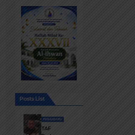
Posts List
PEKANBARU
TAF