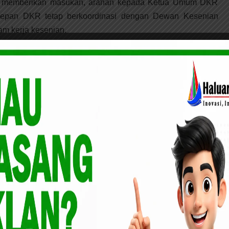
u memberikan masukan, arahan kepada Ketua Umum DKR
kedepan DKR tetap berkoordinasi dengan Dewan Kesenian
am kerja kesenian.
lu-eluannya saat pembukaan Musenda menyebutkan, pada
hat ada energi baru pada diri seniman, hal ini dilihatnya
yang ada di Riau ini hadir.
aya melihat ada kerinduan untuk bergerak. Kerinduan itu
ercepat ini sehingga apa yang menjadi keinginan dan
wab nantinya. Kesenian adalah cermin untuk memperkuat
Aceh Timur Buka Seminar Nasional
buka Gubernur Riau yang diwakili Kadis Kebudayaan Riau
 semoga Musenda DKR Dipecepat ini berjalan lancar.