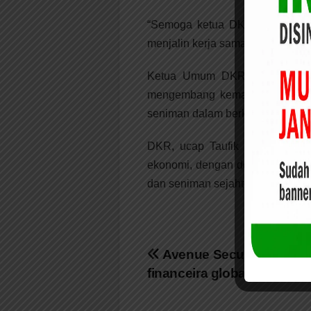
“Semoga ketua DKR terpilih d
menjalin kerja sama dengan pihak
Ketua Umum DKR terpilih, Tau
mengembang kemajuan teknologi
seniman dalam berkreatifitas.
DKR, ucap Taufik Hidayat, har
ekonomi, dengan demikian dua ha
dan seniman sejahtera,” ungkap T
Navigasi
Avenue Securities: sua 
financeira global e comple
pos