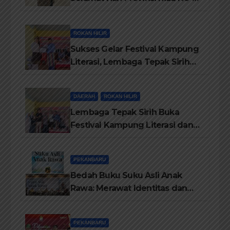
69, Semoga Provinsi Riau Terus
Maju
ROKAN HILIR
Sukses Gelar Festival Kampung
Literasi, Lembaga Tepak Sirih
Terima Piagam Penghargaan
dari Disdikbud Rohil
DAERAH
ROKAN HILIR
Lembaga Tepak Sirih Buka
Festival Kampung Literasi dan
Pelatihan Penguatan
TBM/Perpustakaan Desa 2026
PEKANBARU
Bedah Buku Suku Asli Anak
Rawa: Merawat Identitas dan
Kepastian Hukum Masyarakat
Adat
PEKANBARU