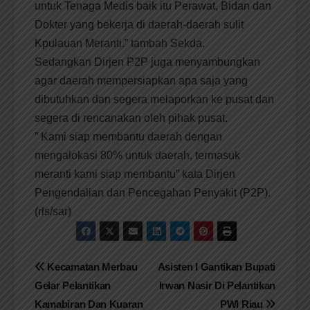
untuk Tenaga Medis baik itu Perawat, Bidan dan
Dokter yang bekerja di daerah-daerah sulit
Kpulauan Meranti.” tambah Sekda.
Sedangkan Dirjen P2P juga menyambungkan
agar daerah mempersiapkan apa saja yang
dibutuhkan dan segera melaporkan ke pusat dan
segera di rencanakan oleh pihak pusat.
” Kami siap membantu daerah dengan
mengalokasi 80% untuk daerah, termasuk
meranti kami siap membantu” kata Dirjen
Pengendalian dan Pencegahan Penyakit (P2P).
(rls/sar)
Navigasi
Kecamatan Merbau
Asisten I Gantikan Bupati
Gelar Pelantikan
Irwan Nasir Di Pelantikan
pos
Kamabiran Dan Kuaran
PWI Riau