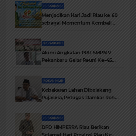
PEKANBARU
Menjadikan Hari Jadi Riau ke 69
sebagai Momentum Kembali ke
Jati Diri Melayu, Menegakkan
Marwah Negeri
PEKANBARU
Alumi Angkatan 1981 SMPN V
Pekanbaru Gelar Reuni Ke-45
Tahun
ROKAN HILIR
Kebakaran Lahan Dibelakang
Pujasera, Petugas Damkar Rohil
ikerahkan 3 Armada dan 20
Personil Padamkan Api
PEKANBARU
DPD HIMPERRA Riau Berikan
Selamat Hari Provinsi Riau Ke-