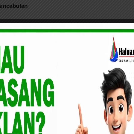
Pencabutan
KEP. MERANTI
DAERAH
ROKAN HILIR
DMDI Riau
Ingin
Berbagi Paket
Mengabdi