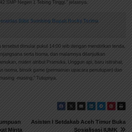
2 SMP Negeri 1 Tebing Tinggi.” jelasnya.
erantas Bibir Sumbing Bupati Rocky Terima
tersebut dimulai pukul 14:00 wib dengan mendirikan tenda,
jangsana serta Isoma, dan malamnya dilanjutkan
ukan, materi atribut Pramuka, Unggun api, baru istirahat,
kan isoma, binsik game (permainan upacara penutupan) dan
masing -masing,” Tutupnya.
Tumpuan
Asisten I Setdakab Aceh Timur Buka
at Minta
Sosialisasi IUMK