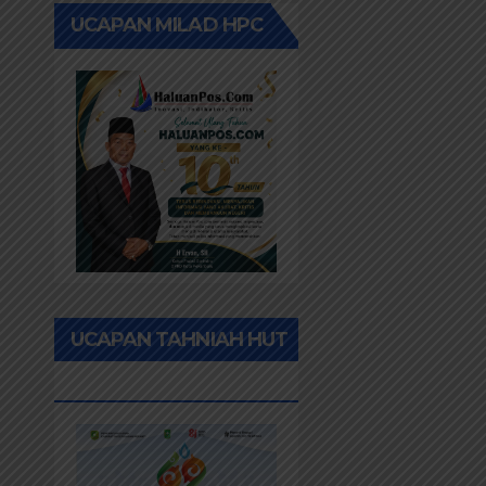
UCAPAN MILAD HPC
UCAPAN TAHNIAH HUT
RIAU KE-69