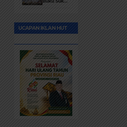
Desa 2026
Buku Suku
Asli Anak
Rawa:
Merawat
UCAPAN IKLAN HUT
Identitas
dan
RIAU KE-69
Kepastian
Hukum
Masyarakat
Adat