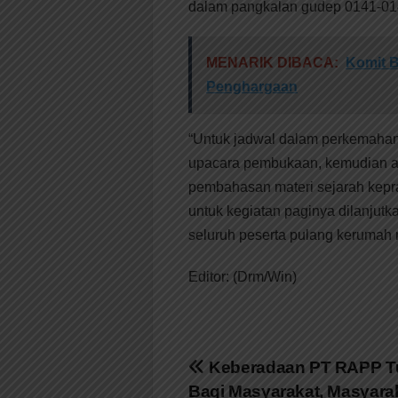
dalam pangkalan gudep 0141-014
MENARIK DIBACA:
Komit B
Penghargaan
“Untuk jadwal dalam perkemahan 
upacara pembukaan, kemudian an
pembahasan materi sejarah kepram
untuk kegiatan paginya dilanjut
seluruh peserta pulang kerumah 
Editor: (Drm/Win)
Navigasi
Keberadaan PT RAPP 
Bagi Masyarakat, Masyarak