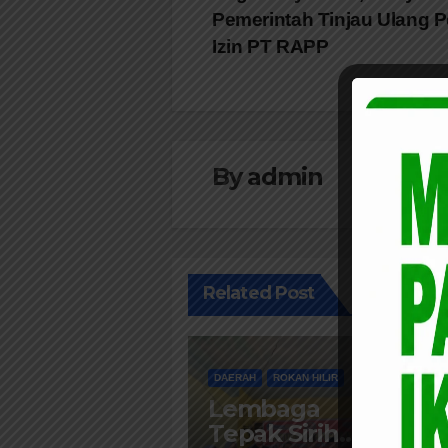
pos
Pemerintah Tinjau Ulang 
Izin PT RAPP
By
admin
Related Post
DAERAH
ROKAN HILIR
Lembaga
Tepak Sirih