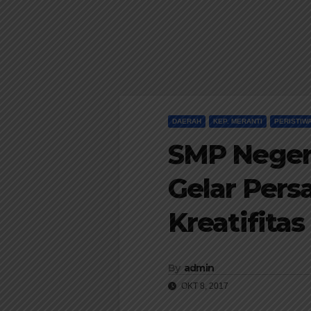
DAERAH
KEP. MERANTI
PERISTIW
SMP Negeri
Gelar Pers
Kreatifitas
By
admin
OKT 8, 2017