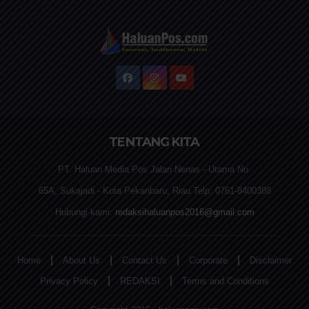
TENTANG KITA
PT. Haluan Media Pos Jalan Nenas - Utama No.
65A, Sukajadi - Kota Pekanbaru, Riau Telp. 0761-8400388
Hubungi kami:
redaksihaluanpos2016@gmail.com
|
|
|
|
Home
About Us
Contact Us
Corporate
Disclaimer
|
|
Privacy Policy
REDAKSI
Terms and Conditions