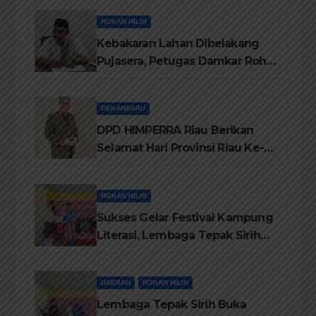
ROKAN HILIR
Kebakaran Lahan Dibelakang
Pujasera, Petugas Damkar Rohil
ikerahkan 3 Armada dan 20
Personil Padamkan Api
PEKANBARU
DPD HIMPERRA Riau Berikan
Selamat Hari Provinsi Riau Ke-
69, Semoga Provinsi Riau Terus
Maju
ROKAN HILIR
Sukses Gelar Festival Kampung
Literasi, Lembaga Tepak Sirih
Terima Piagam Penghargaan
dari Disdikbud Rohil
DAERAH
ROKAN HILIR
Lembaga Tepak Sirih Buka