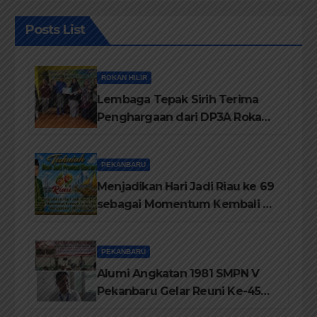
Posts List
ROKAN HILIR
Lembaga Tepak Sirih Terima
Penghargaan dari DP3A Rokan
Hilir
PEKANBARU
Menjadikan Hari Jadi Riau ke 69
sebagai Momentum Kembali ke
Jati Diri Melayu, Menegakkan
Marwah Negeri
PEKANBARU
Alumi Angkatan 1981 SMPN V
Pekanbaru Gelar Reuni Ke-45
Tahun