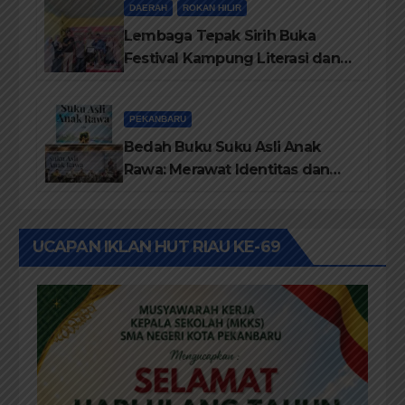
DAERAH
ROKAN HILIR
Lembaga Tepak Sirih Buka
Festival Kampung Literasi dan
Pelatihan Penguatan
TBM/Perpustakaan Desa 2026
PEKANBARU
Bedah Buku Suku Asli Anak
Rawa: Merawat Identitas dan
Kepastian Hukum Masyarakat
Adat
UCAPAN IKLAN HUT RIAU KE-69