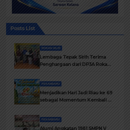
Posts List
ROKAN HILIR
Lembaga Tepak Sirih Terima
Penghargaan dari DP3A Rokan
Hilir
PEKANBARU
Menjadikan Hari Jadi Riau ke 69
sebagai Momentum Kembali ke
Jati Diri Melayu, Menegakkan
Marwah Negeri
PEKANBARU
Alumi Angkatan 1981 SMPN V