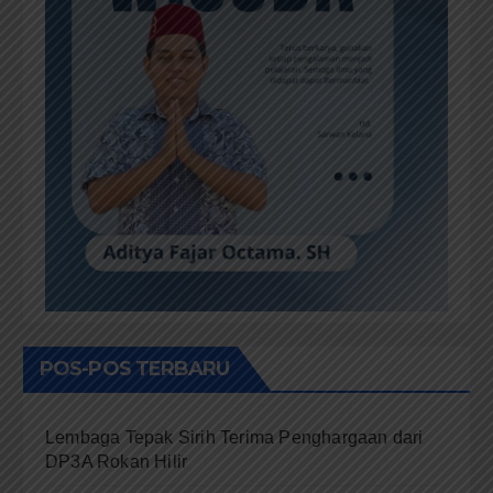
POS-POS TERBARU
Lembaga Tepak Sirih Terima Penghargaan dari
DP3A Rokan Hilir