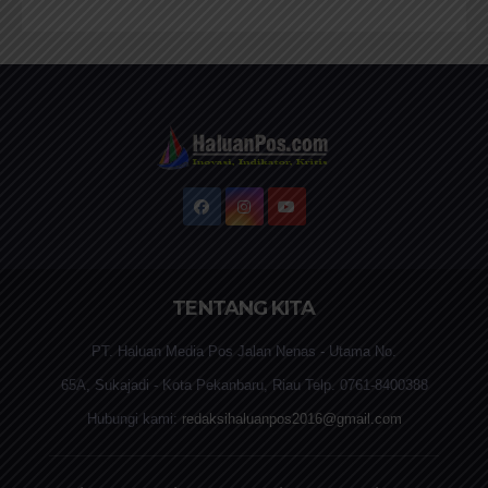
TENTANG KITA
PT. Haluan Media Pos Jalan Nenas - Utama No.
65A, Sukajadi - Kota Pekanbaru, Riau Telp. 0761-8400388
Hubungi kami:
redaksihaluanpos2016@gmail.com