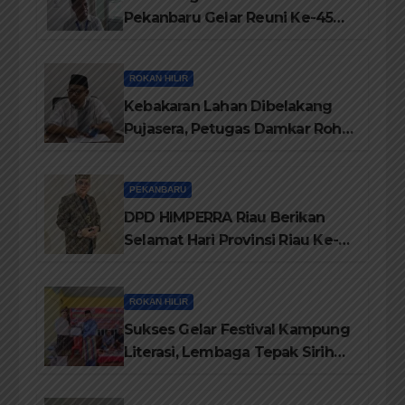
Pekanbaru Gelar Reuni Ke-45
Tahun
ROKAN HILIR
Kebakaran Lahan Dibelakang
Pujasera, Petugas Damkar Rohil
ikerahkan 3 Armada dan 20
Personil Padamkan Api
PEKANBARU
DPD HIMPERRA Riau Berikan
Selamat Hari Provinsi Riau Ke-
69, Semoga Provinsi Riau Terus
Maju
ROKAN HILIR
Sukses Gelar Festival Kampung
Literasi, Lembaga Tepak Sirih
Terima Piagam Penghargaan
dari Disdikbud Rohil