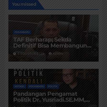
You missed
PEKANBARU
TAF Berharap; Sekda
Definitif Bisa Membangun
Komunikasi Antara
6 AGUSTUS 2026
ADMIN
Eksekutif dan Legislatif
ARTIKEL
PEKANBARU
POLITIK
Pandangan Pengamat
Politik Dr. Yusriadi.SE.MM,
Tentang Buku Dr. (Cand)