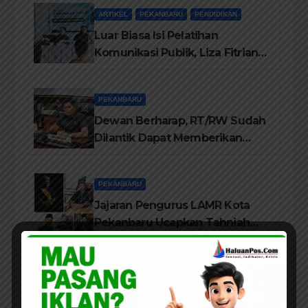
Kom M. Ikom
ARTIKEL
PEKANBARU
PENDIDIKAN
Luar Biasa Isi Pelatihan
Komunikasi Publik, Liza Fitriani
Sampaikan Materi Dari Keluhan
Menjadi Aspirasi
PEKANBARU
Dewan Berharap, RT/RW Sudah
Dilantik Dapat Memberikan
Pelayanan Terbaik Kepada
Masyarakat
PEKANBARU
Jajaran Pengurus LAMR Kota
Pekanbaru Ucapkan Tahniah
Hari Jadi Provinsi Riau Ke-69
Tahun
PEKANBARU
Wali Kota Agung Nugroho
Dorong Semangat Green City