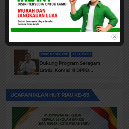
Dalam IMT-GT di Pekanbaru
PEKANBARU
SMK Taruna Satria Pekanbaru
Terus Memperkuat Sistem
Pendidikan Disiplin Tinggi
DPRD /LEGISLATIF
PEKANBARU
Dukung Program Seragam
Gratis, Komisi III DPRD
Pekanbaru sebut Anggaran
Rehab Sekolah Harus
Diprioritaskan
UCAPAN IKLAN HUT RIAU KE-69