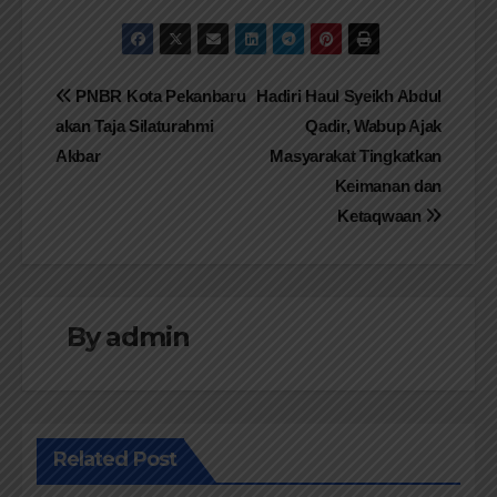
Navigasi
PNBR Kota Pekanbaru
Hadiri Haul Syeikh Abdul
akan Taja Silaturahmi
Qadir, Wabup Ajak
pos
Akbar
Masyarakat Tingkatkan
Keimanan dan
Ketaqwaan
By
admin
Related Post