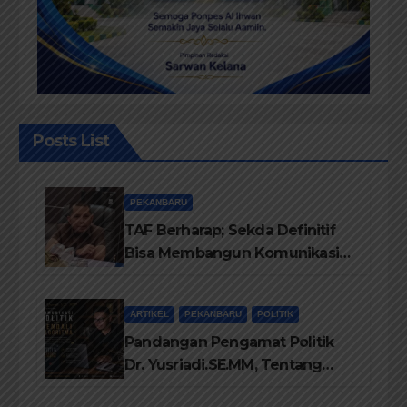
Posts List
PEKANBARU
TAF Berharap; Sekda Definitif
Bisa Membangun Komunikasi
Antara Eksekutif dan Legislatif
ARTIKEL
PEKANBARU
POLITIK
Pandangan Pengamat Politik
Dr. Yusriadi.SE.MM, Tentang
Buku Dr. (Cand) Liza Fitriani S.