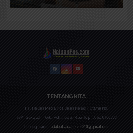
Terbaik Kepada Masyarakat
TENTANG KITA
PT. Haluan Media Pos Jalan Nenas - Utama No.
65A, Sukajadi - Kota Pekanbaru, Riau Telp. 0761-8400388
Hubungi kami:
redaksihaluanpos2016@gmail.com