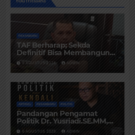
You missed
PEKANBARU
TAF Berharap; Sekda
Definitif Bisa Membangun
Komunikasi Antara
6 AGUSTUS 2026
ADMIN
Eksekutif dan Legislatif
ARTIKEL
PEKANBARU
POLITIK
Pandangan Pengamat
Politik Dr. Yusriadi.SE.MM,
Tentang Buku Dr. (Cand)
6 AGUSTUS 2026
ADMIN