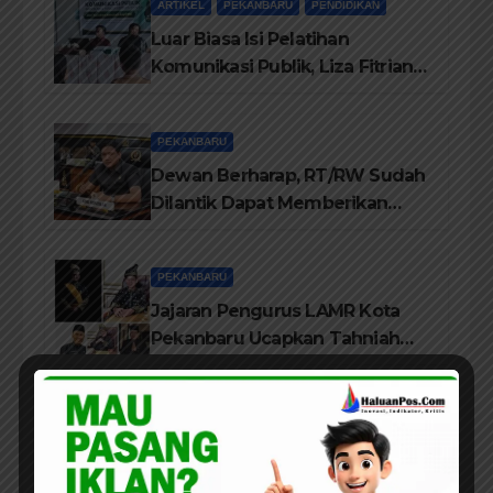
ARTIKEL
PEKANBARU
PENDIDIKAN
Luar Biasa Isi Pelatihan
Komunikasi Publik, Liza Fitriani
Sampaikan Materi Dari Keluhan
Menjadi Aspirasi
PEKANBARU
Dewan Berharap, RT/RW Sudah
Dilantik Dapat Memberikan
Pelayanan Terbaik Kepada
Masyarakat
PEKANBARU
Jajaran Pengurus LAMR Kota
Pekanbaru Ucapkan Tahniah
Hari Jadi Provinsi Riau Ke-69
Tahun
PEKANBARU
Wali Kota Agung Nugroho
Dorong Semangat Green City