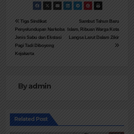
Navigasi
Tiga Sindikat
Sambut Tahun Baru
Penyelundupan Narkoba
Islam, Ribuan Warga Kota
pos
Jenis Sabu dan Ekstasi
Langsa Larut Dalam Zikir
Pagi Tadi Diboyong
Kejakarta
By
admin
Related Post