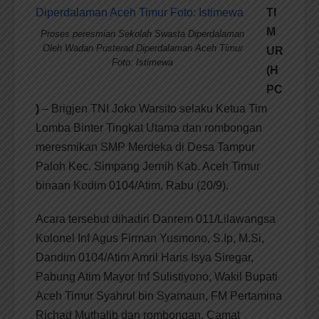
TI
M
Proses peresmian Sekolah Swasta Diperdalaman
Oleh Wadan Pusterad Diperdalaman Aceh Timur
UR
Foto: Istimewa
(H
PC
)
–
Brigjen TNI Joko Warsito selaku Ketua Tim
Lomba Binter Tingkat Utama dan rombongan
meresmikan SMP Merdeka di Desa Tampur
Paloh Kec. Simpang Jernih Kab. Aceh Timur
binaan Kodim 0104/Atim, Rabu (20/9).
Acara tersebut dihadiri Danrem 011/Lilawangsa
Kolonel Inf Agus Firman Yusmono, S.Ip, M.Si,
Dandim 0104/Atim Amril Haris Isya Siregar,
Pabung Atim Mayor Inf Sulistiyono, Wakil Bupati
Aceh Timur Syahrul bin Syamaun, FM Pertamina
Richad Muthalib dan rombongan, Camat