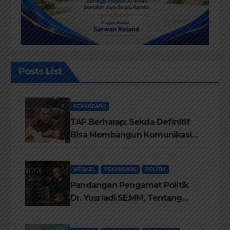
Posts List
PEKANBARU
TAF Berharap; Sekda Definitif
Bisa Membangun Komunikasi
Antara Eksekutif dan Legislatif
ARTIKEL
PEKANBARU
POLITIK
Pandangan Pengamat Politik
Dr. Yusriadi.SE.MM, Tentang
Buku Dr. (Cand) Liza Fitriani S.
Kom M. Ikom