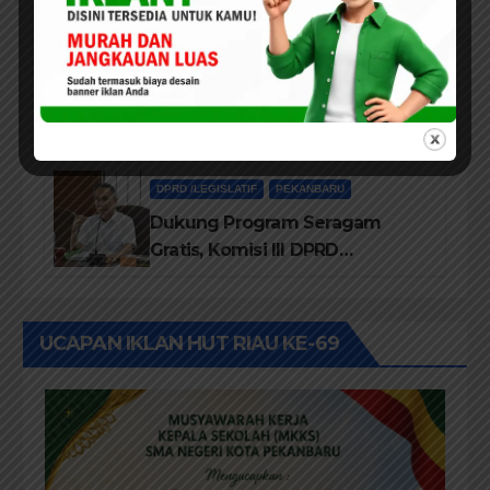
Dalam IMT-GT di Pekanbaru
PEKANBARU
SMK Taruna Satria Pekanbaru
Terus Memperkuat Sistem
Pendidikan Disiplin Tinggi
DPRD /LEGISLATIF
PEKANBARU
Dukung Program Seragam
Gratis, Komisi III DPRD
Pekanbaru sebut Anggaran
Rehab Sekolah Harus
Diprioritaskan
UCAPAN IKLAN HUT RIAU KE-69