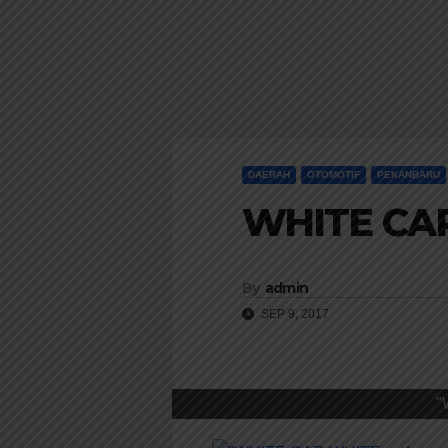
DAERAH
OTOMOTIF
PEKANBARU
WHITE CAR
By
admin
SEP 9, 2017
"