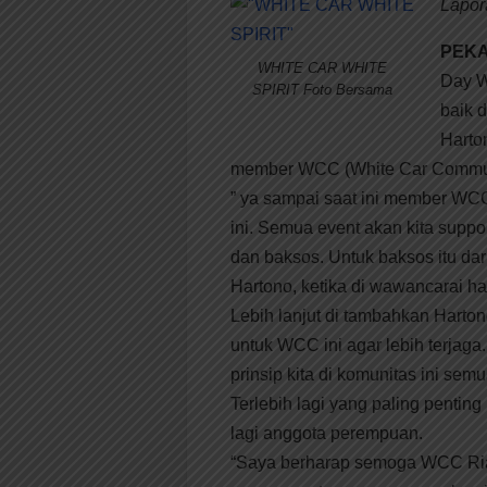
Lapor
PEKA
WHITE CAR WHITE
Day W
SPIRIT Foto Bersama
baik d
Harto
member WCC (White Car Communi
” ya sampai saat ini member WC
ini. Semua event akan kita suppor
dan baksos. Untuk baksos itu dari
Hartono, ketika di wawancarai h
Lebih lanjut di tambahkan Hart
untuk WCC ini agar lebih terjaga
prinsip kita di komunitas ini s
Terlebih lagi yang paling pentin
lagi anggota perempuan.
“Saya berharap semoga WCC Ria