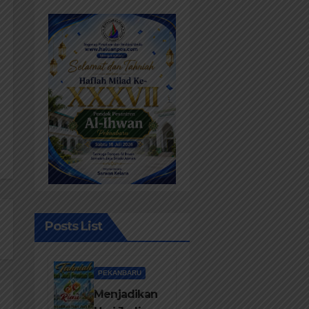
Posts List
PEKANBARU
Menjadikan