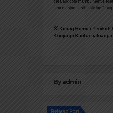
para anggota mampu menyelesai
bisa menjadi lebih baik lagi” tutu
Navigasi
Kabag Humas Pemkab M
Kunjungi Kantor haluanp
pos
By
admin
Related Post