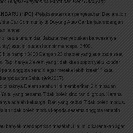
an: Tengku Auliyannisa Farda dan Reni Hardiyanti
NBARU (HPC)
-Pelaksanaan dan pengesahan Declaration
hite Car Community di Duyung Auto Car berjalanndengan
an lancar.
no ketua umum dari Jakarta menyebutkan bahwasanya
ty) saat ini sudah hampir mencapai 3400.
C kita hampir 3400 Dengan 23 chapter yang ada pada saat
t. Tapi hanya 2 event yang tidak kita support yaitu kopdar
 para anggota sendiri agar mereka lebih kreatif. ” kata
aluanpos.com Sabtu (9/9/2017).
ono pihaknya Dalam setahun ini memberikan 2 himbauan
. Yaitu yang pertama Tidak boleh sindiran di group. Karena
emuanya adalah keluarga. Dan yang kedua Tidak boleh modus.
g ialah tidak boleh modus kepada sesama anggota terlebih
u banyak mendapatkan masalah. Hal ini dikarenakan agar