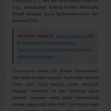
Fatmawati, S. I., MM dan Mufti Hasan Alfani, M.
E.Sy. memaparkan tentang konsep Wirausaha
Kreatif berbasis Socio-Technopreneurship dan
Business Plan.
MENARIK DIBACA:
Reses Ir Nofrizal MM
Di Kelurahan Kampung Melayu,
Masyarakat Keluhkan Masalah Program
Jaminan Kesehatan
“Saya punya usaha join dengan teman-teman,
tapi usaha tersebut stagnan. Kami tidak memiliki
bisnis plan. Saya senang sekali mengikuti
kegiatan workshop ini dan berharap dapat
menjadi masukan untuk dapat memperbaiki
kinerja usaha yang saya rintis” Ujar Helda, salah