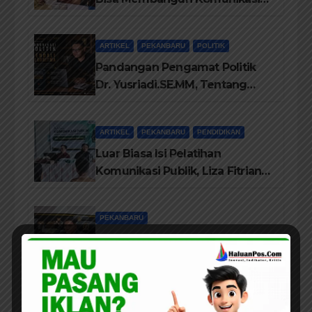
Antara Eksekutif dan Legislatif
ARTIKEL
PEKANBARU
POLITIK
Pandangan Pengamat Politik
Dr. Yusriadi.SE.MM, Tentang
Buku Dr. (Cand) Liza Fitriani S.
Kom M. Ikom
ARTIKEL
PEKANBARU
PENDIDIKAN
Luar Biasa Isi Pelatihan
Komunikasi Publik, Liza Fitriani
Sampaikan Materi Dari Keluhan
Menjadi Aspirasi
PEKANBARU
Dewan Berharap, RT/RW Sudah
Dilantik Dapat Memberikan
Pelayanan Terbaik Kepada
Masyarakat
PEKANBARU