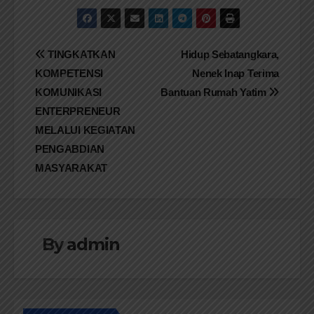
Navigasi
TINGKATKAN
Hidup Sebatangkara,
KOMPETENSI
Nenek Inap Terima
pos
KOMUNIKASI
Bantuan Rumah Yatim
ENTERPRENEUR
MELALUI KEGIATAN
PENGABDIAN
MASYARAKAT
By
admin