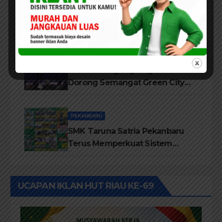
Jajaran Pengurus LAMR Kota
Pekanbaru Ucapkan Tahniah
Hari Jadi Provinsi Riau Ke-69
Tahun
PEKANBARU
Wali Kota Agung Nugroho
Dorong Semangat Green City
Dalam IMT-GT di Pekanbaru
PEKANBARU
SMK Taruna Satria Pekanbaru
Terus Memperkuat Sistem
Pendidikan Disiplin Tinggi
UCAPAN IKLAN HUT RIAU KE-69