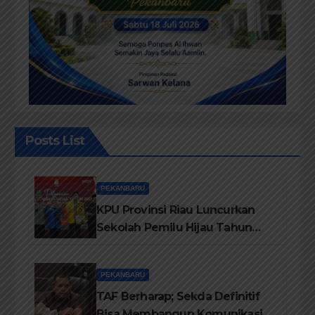
Posts List
PEKANBARU
KPU Provinsi Riau Luncurkan
Sekolah Pemilu Hijau Tahun
2026, Perkuat Pendidikan
Pemilih Berwawasan
PEKANBARU
Lingkungan
TAF Berharap; Sekda Definitif
Bisa Membangun Komunikasi