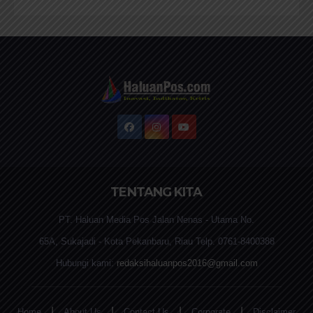
TENTANG KITA
PT. Haluan Media Pos Jalan Nenas - Utama No.
65A, Sukajadi - Kota Pekanbaru, Riau Telp. 0761-8400388
Hubungi kami:
redaksihaluanpos2016@gmail.com
|
|
|
|
Home
About Us
Contact Us
Corporate
Disclaimer