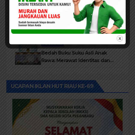
dari Disdikbud Rohil
DAERAH
ROKAN HILIR
Lembaga Tepak Sirih Buka
Festival Kampung Literasi dan
Pelatihan Penguatan
TBM/Perpustakaan Desa 2026
PEKANBARU
Bedah Buku Suku Asli Anak
Rawa: Merawat Identitas dan
Kepastian Hukum Masyarakat
Adat
UCAPAN IKLAN HUT RIAU KE-69