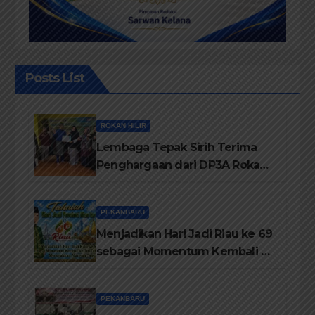
Posts List
ROKAN HILIR
Lembaga Tepak Sirih Terima
Penghargaan dari DP3A Rokan
Hilir
PEKANBARU
Menjadikan Hari Jadi Riau ke 69
sebagai Momentum Kembali ke
Jati Diri Melayu, Menegakkan
Marwah Negeri
PEKANBARU