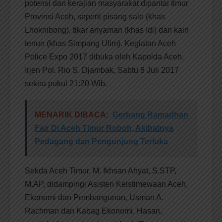
potensi dan kerajian masyarakat dipantai timur
Provinsi Aceh, seperti pisang sale (khas
Lhoknibong), tikar anyaman (khas Idi) dan kain
tenun (khas Simpang Ulim). Kegiatan Aceh
Police Expo 2017 dibuka oleh Kapolda Aceh,
Irjen Pol. Rio S. Djambak, Sabtu 8 Juli 2017
sekira pukul 21:20 Wib.
MENARIK DIBACA:
Gerbang Ramadhan
Fair Di Aceh Timur Roboh, Akibatnya
Pedagang dan Pengunjung Terluka
Sekda Aceh Timur, M. Ikhsan Ahyat, S.STP,
M.AP, didampingi Asisten Keistimewaan Aceh,
Ekonomi dan Pembangunan, Usman A.
Rachman dan Kabag Ekonomi, Hasan,