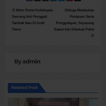
Navigasi
Miris Potret Kehidupan
​Diduga Melakukan
Seorang Istri Penggali
Penipuan Serta
pos
Tambak Ikan Di Aceh
Penggelapan, Sepasang
Timur
Suami Istri Dibekuk Polisi
By
admin
Related Post