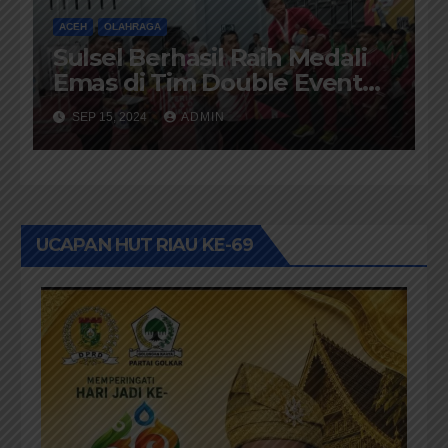
ACEH
OLAHRAGA
Sulsel Berhasil Raih Medali
Emas di Tim Double Event
Putra
SEP 15, 2024
ADMIN
UCAPAN HUT RIAU KE-69