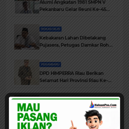
Alumi Angkatan 1981 SMPN V
Pekanbaru Gelar Reuni Ke-45
Tahun
ROKAN HILIR
Kebakaran Lahan Dibelakang
Pujasera, Petugas Damkar Rohil
ikerahkan 3 Armada dan 20
Personil Padamkan Api
PEKANBARU
DPD HIMPERRA Riau Berikan
Selamat Hari Provinsi Riau Ke-
69, Semoga Provinsi Riau Terus
Maju
ROKAN HILIR
Sukses Gelar Festival Kampung
Literasi, Lembaga Tepak Sirih
Terima Piagam Penghargaan