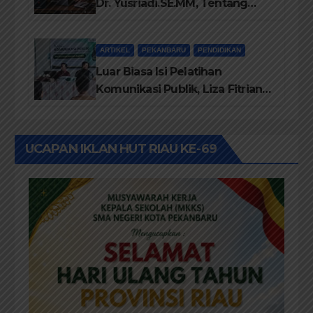
Dr. Yusriadi.SE.MM, Tentang
Buku Dr. (Cand) Liza Fitriani S.
Kom M. Ikom
ARTIKEL
PEKANBARU
PENDIDIKAN
Luar Biasa Isi Pelatihan
Komunikasi Publik, Liza Fitriani
Sampaikan Materi Dari Keluhan
Menjadi Aspirasi
UCAPAN IKLAN HUT RIAU KE-69