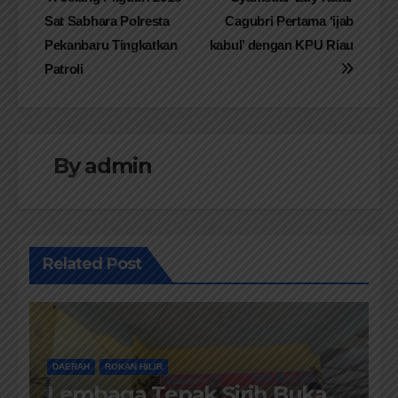
Navigasi
Sat Sabhara Polresta
Cagubri Pertama ‘ijab
pos
Pekanbaru Tingkatkan
kabul’ dengan KPU Riau
Patroli
By
admin
Related Post
DAERAH
ROKAN HILIR
Lembaga Tepak Sirih Buka