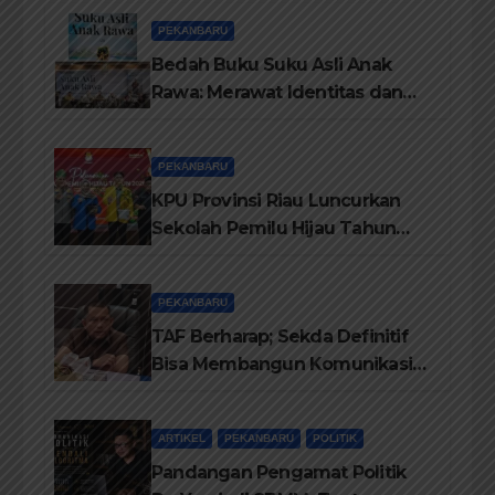
TBM/Perpustakaan Desa 2026
PEKANBARU
Bedah Buku Suku Asli Anak
Rawa: Merawat Identitas dan
Kepastian Hukum Masyarakat
Adat
PEKANBARU
KPU Provinsi Riau Luncurkan
Sekolah Pemilu Hijau Tahun
2026, Perkuat Pendidikan
Pemilih Berwawasan
PEKANBARU
Lingkungan
TAF Berharap; Sekda Definitif
Bisa Membangun Komunikasi
Antara Eksekutif dan Legislatif
ARTIKEL
PEKANBARU
POLITIK
Pandangan Pengamat Politik