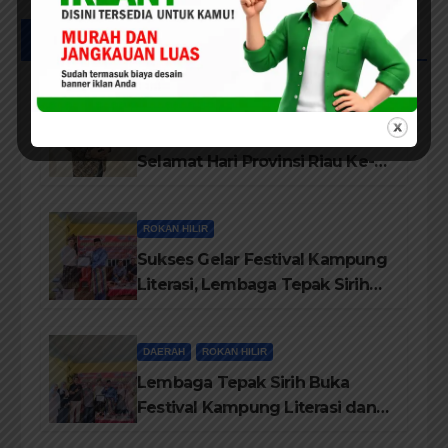
Posts List
PEKANBARU
DPD HIMPERRA Riau Berikan
Selamat Hari Provinsi Riau Ke-
69, Semoga Provinsi Riau Terus
Maju
ROKAN HILIR
Sukses Gelar Festival Kampung
Literasi, Lembaga Tepak Sirih
Terima Piagam Penghargaan
dari Disdikbud Rohil
DAERAH
ROKAN HILIR
Lembaga Tepak Sirih Buka
Festival Kampung Literasi dan
Pelatihan Penguatan