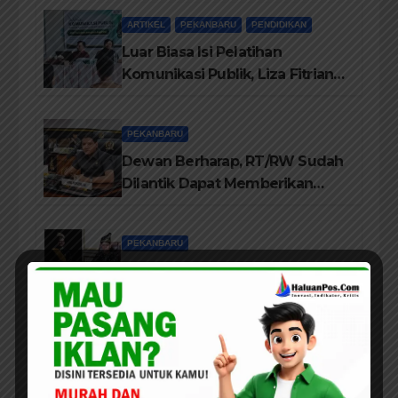
Kom M. Ikom
ARTIKEL
PEKANBARU
PENDIDIKAN
Luar Biasa Isi Pelatihan
Komunikasi Publik, Liza Fitriani
Sampaikan Materi Dari Keluhan
Menjadi Aspirasi
PEKANBARU
Dewan Berharap, RT/RW Sudah
Dilantik Dapat Memberikan
Pelayanan Terbaik Kepada
Masyarakat
PEKANBARU
Jajaran Pengurus LAMR Kota
Pekanbaru Ucapkan Tahniah
Hari Jadi Provinsi Riau Ke-69
Tahun
PEKANBARU
Wali Kota Agung Nugroho