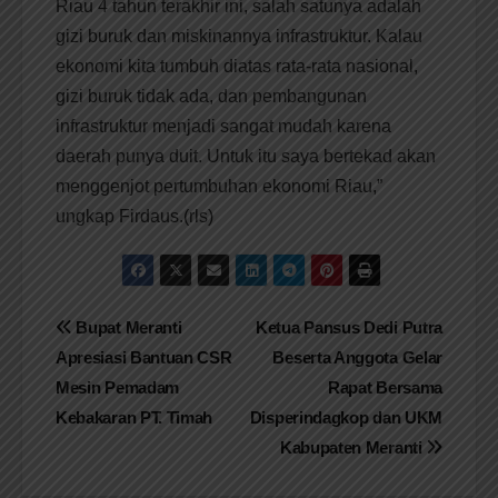
Riau 4 tahun terakhir ini, salah satunya adalah
gizi buruk dan miskinannya infrastruktur. Kalau
ekonomi kita tumbuh diatas rata-rata nasional,
gizi buruk tidak ada, dan pembangunan
infrastruktur menjadi sangat mudah karena
daerah punya duit. Untuk itu saya bertekad akan
menggenjot pertumbuhan ekonomi Riau,”
ungkap Firdaus.(rls)
Navigasi
Bupat Meranti
Ketua Pansus Dedi Putra
Apresiasi Bantuan CSR
Beserta Anggota Gelar
pos
Mesin Pemadam
Rapat Bersama
Kebakaran PT. Timah
Disperindagkop dan UKM
Kabupaten Meranti