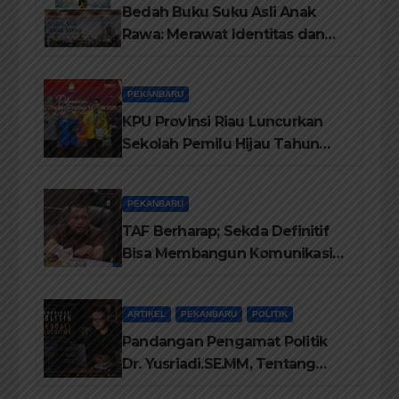
Bedah Buku Suku Asli Anak
Rawa: Merawat Identitas dan
Kepastian Hukum Masyarakat
Adat
PEKANBARU
KPU Provinsi Riau Luncurkan
Sekolah Pemilu Hijau Tahun
2026, Perkuat Pendidikan
Pemilih Berwawasan
PEKANBARU
Lingkungan
TAF Berharap; Sekda Definitif
Bisa Membangun Komunikasi
Antara Eksekutif dan Legislatif
ARTIKEL
PEKANBARU
POLITIK
Pandangan Pengamat Politik
Dr. Yusriadi.SE.MM, Tentang
Buku Dr. (Cand) Liza Fitriani S.