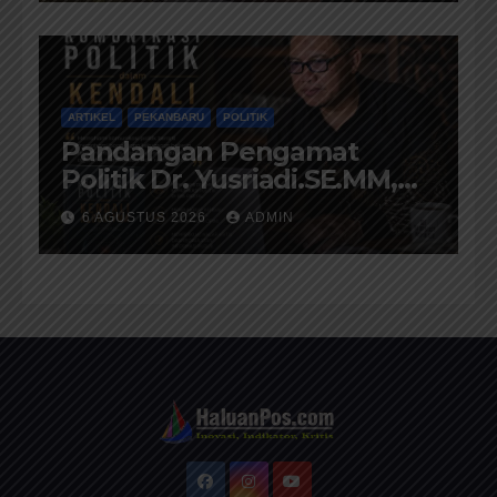
ARTIKEL
PEKANBARU
POLITIK
Pandangan Pengamat
Politik Dr. Yusriadi.SE.MM,
Tentang Buku Dr. (Cand)
6 AGUSTUS 2026
ADMIN
Liza Fitriani S. Kom M. Ikom