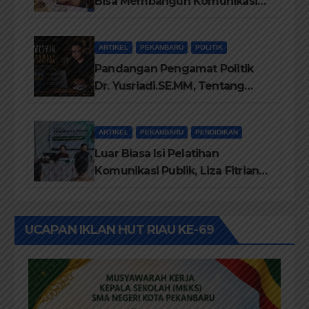
Bisa Membangun Komunikasi
Antara Eksekutif dan Legislatif
ARTIKEL
PEKANBARU
POLITIK
Pandangan Pengamat Politik
Dr. Yusriadi.SE.MM, Tentang
Buku Dr. (Cand) Liza Fitriani S.
Kom M. Ikom
ARTIKEL
PEKANBARU
PENDIDIKAN
Luar Biasa Isi Pelatihan
Komunikasi Publik, Liza Fitriani
Sampaikan Materi Dari Keluhan
Menjadi Aspirasi
UCAPAN IKLAN HUT RIAU KE-69