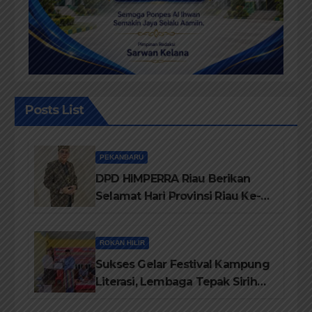
Posts List
PEKANBARU
DPD HIMPERRA Riau Berikan
Selamat Hari Provinsi Riau Ke-
69, Semoga Provinsi Riau Terus
Maju
ROKAN HILIR
Sukses Gelar Festival Kampung
Literasi, Lembaga Tepak Sirih
Terima Piagam Penghargaan