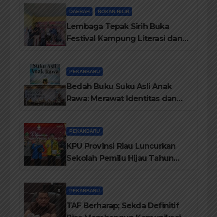
dari Disdikbud Rohil
DAERAH
ROKAN HILIR
Lembaga Tepak Sirih Buka
Festival Kampung Literasi dan
Pelatihan Penguatan
TBM/Perpustakaan Desa 2026
PEKANBARU
Bedah Buku Suku Asli Anak
Rawa: Merawat Identitas dan
Kepastian Hukum Masyarakat
Adat
PEKANBARU
KPU Provinsi Riau Luncurkan
Sekolah Pemilu Hijau Tahun
2026, Perkuat Pendidikan
Pemilih Berwawasan
PEKANBARU
Lingkungan
TAF Berharap; Sekda Definitif