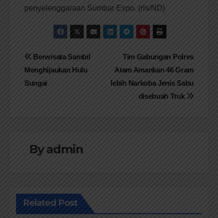
penyelenggaraan Sumbar Expo. (rls/ND)
Navigasi
Berwisata Sambil
Tim Gabungan Polres
Menghijaukan Hulu
Atam Amankan 46 Gram
pos
Sungai
lebih Narkoba Jenis Sabu
disebuah Truk
By
admin
Related Post