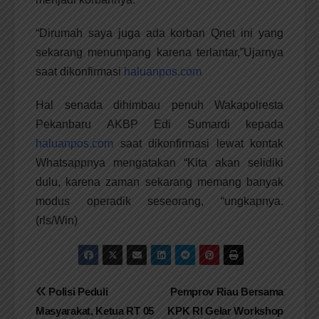
“Dirumah saya juga ada korban Qnet ini yang
sekarang menumpang karena terlantar,”Ujarnya
saat dikonfirmasi
haluanpos.com
Hal senada dihimbau penuh Wakapolresta
Pekanbaru AKBP Edi Sumardi kepada
haluanpos.com
saat dikonfirmasi lewat kontak
Whatsappnya mengatakan “Kita akan selidiki
dulu, karena zaman sekarang memang banyak
modus operadik seseorang, “ungkapnya.
(rls/Win)
Navigasi
Polisi Peduli
Pemprov Riau Bersama
Masyarakat, Ketua RT 05
KPK RI Gelar Workshop