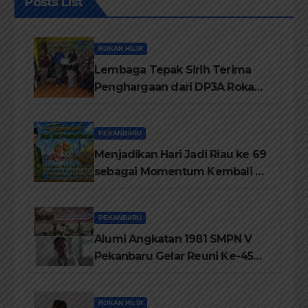
Posts List
ROKAN HILIR
Lembaga Tepak Sirih Terima
Penghargaan dari DP3A Rokan
Hilir
PEKANBARU
Menjadikan Hari Jadi Riau ke 69
sebagai Momentum Kembali ke
Jati Diri Melayu, Menegakkan
Marwah Negeri
PEKANBARU
Alumi Angkatan 1981 SMPN V
Pekanbaru Gelar Reuni Ke-45
Tahun
ROKAN HILIR