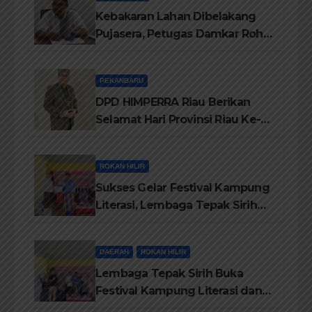
Kebakaran Lahan Dibelakang
Pujasera, Petugas Damkar Rohil
ikerahkan 3 Armada dan 20
Personil Padamkan Api
PEKANBARU
DPD HIMPERRA Riau Berikan
Selamat Hari Provinsi Riau Ke-
69, Semoga Provinsi Riau Terus
Maju
ROKAN HILIR
Sukses Gelar Festival Kampung
Literasi, Lembaga Tepak Sirih
Terima Piagam Penghargaan
dari Disdikbud Rohil
DAERAH
ROKAN HILIR
Lembaga Tepak Sirih Buka
Festival Kampung Literasi dan
Pelatihan Penguatan