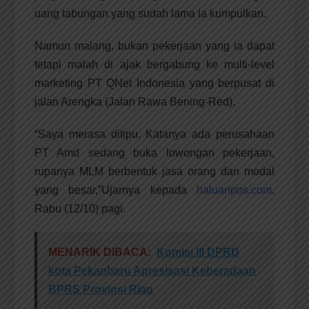
uang tabungan yang sudah lama ia kumpulkan.
Namun malang, bukan pekerjaan yang ia dapat
tetapi malah di ajak bergabung ke multi-level
marketing PT QNet Indonesia yang berpusat di
jalan Arengka (Jalan Rawa Bening-Red).
“Saya merasa ditipu. Katanya ada perusahaan
PT Amd sedang buka lowongan pekerjaan,
rupanya MLM berbentuk jasa orang dan modal
yang besar,”Ujarnya kepada
haluanpos.com
,
Rabu (12/10) pagi.
MENARIK DIBACA:
Komisi III DPRD
kota Pekanbaru Apresisasi Keberadaan
BPRS Provinsi Riau