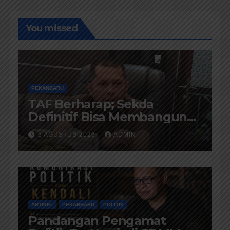
You missed
PEKANBARU
TAF Berharap; Sekda
Definitif Bisa Membangun
Komunikasi Antara
6 AGUSTUS 2026
ADMIN
Eksekutif dan Legislatif
ARTIKEL
PEKANBARU
POLITIK
Pandangan Pengamat