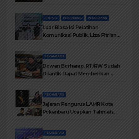
Buku Dr. (Cand) Liza Fitriani S.
Kom M. Ikom
ARTIKEL
PEKANBARU
PENDIDIKAN
Luar Biasa Isi Pelatihan
Komunikasi Publik, Liza Fitriani
Sampaikan Materi Dari Keluhan
Menjadi Aspirasi
PEKANBARU
Dewan Berharap, RT/RW Sudah
Dilantik Dapat Memberikan
Pelayanan Terbaik Kepada
Masyarakat
PEKANBARU
Jajaran Pengurus LAMR Kota
Pekanbaru Ucapkan Tahniah
Hari Jadi Provinsi Riau Ke-69
Tahun
PEKANBARU