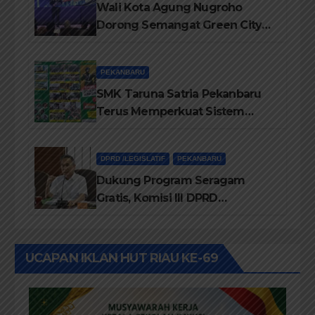
Wali Kota Agung Nugroho
Dorong Semangat Green City
Dalam IMT-GT di Pekanbaru
PEKANBARU
SMK Taruna Satria Pekanbaru
Terus Memperkuat Sistem
Pendidikan Disiplin Tinggi
DPRD /LEGISLATIF
PEKANBARU
Dukung Program Seragam
Gratis, Komisi III DPRD
Pekanbaru sebut Anggaran
Rehab Sekolah Harus
Diprioritaskan
UCAPAN IKLAN HUT RIAU KE-69