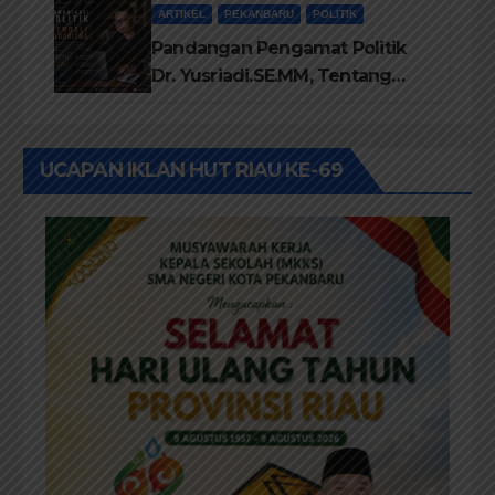
ARTIKEL
PEKANBARU
POLITIK
Pandangan Pengamat Politik
Dr. Yusriadi.SE.MM, Tentang
Buku Dr. (Cand) Liza Fitriani S.
Kom M. Ikom
UCAPAN IKLAN HUT RIAU KE-69