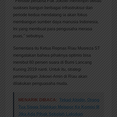
‘’Periode pertama Pak Jokowi memimpin beliau
suskses bangun berbagai infrastruksur dan
periode kedua mendatang ia akan fokus
membangun sumber daya manusia Indonesia.
Ini yang membuat para pengusaha merasa
puas,’’ sebutnya.
Sementara itu Ketua Repnas Riau Musreza ST
mengatakan bahwa pihaknya optimis bisa
merebut 60 persen suara di Bumi Lancang
Kuning 2019 nanti. Untuk itu, strategi
pemenangan Jokowi-Amin di Riau akan
dilakukan penguasaha muda.
MENARIK DIBACA:
Tekad Abidin, Orang
Tua Siswa Silahkan Melapor Ke Komisi III
Jika Ada Pihak Sekolah Lakukan