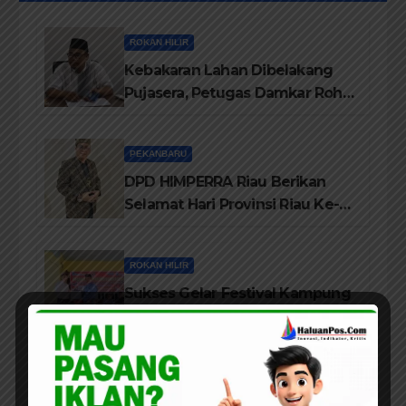
ROKAN HILIR
Kebakaran Lahan Dibelakang
Pujasera, Petugas Damkar Rohil
ikerahkan 3 Armada dan 20
Personil Padamkan Api
PEKANBARU
DPD HIMPERRA Riau Berikan
Selamat Hari Provinsi Riau Ke-
69, Semoga Provinsi Riau Terus
Maju
ROKAN HILIR
Sukses Gelar Festival Kampung
Literasi, Lembaga Tepak Sirih
Terima Piagam Penghargaan
dari Disdikbud Rohil
DAERAH
ROKAN HILIR
Lembaga Tepak Sirih Buka