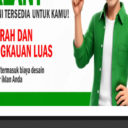
ita. Bersama SF Hariyanto, kita akan terus bekerja keras
u,” tegas Abdul Wahid.
yandi siap bertarung di Pilkada 2024 yang akan datang
aten Indragiri Hilir yang berlangsung selama dua hari juga
r SF. Hariyanto.. Rls
Gelar
Luar Biasa, Warga Pengalihan
atihan
Tumpah Ruah Sambut Kehadiran
ri Hilir
Abdul Wahid