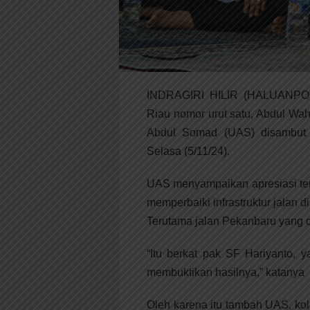
INDRAGIRI HILIR (HALUANPOS.
Riau nomor urut satu, Abdul Wa
Abdul Somad (UAS) disambut a
Selasa (5/11/24).
UAS menyampaikan apresiasi ter
memperbaiki infrastruktur jalan d
Terutama jalan Pekanbaru yang d
“Itu berkat pak SF Hariyanto, 
membuktikan hasilnya,” katanya
Oleh karena itu tambah UAS, ko