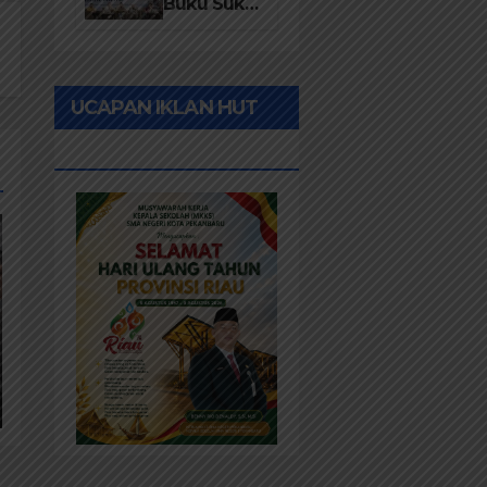
Desa 2026
Buku Suku
Asli Anak
Rawa:
Merawat
UCAPAN IKLAN HUT
Identitas
dan
RIAU KE-69
Kepastian
Hukum
Masyarakat
Adat