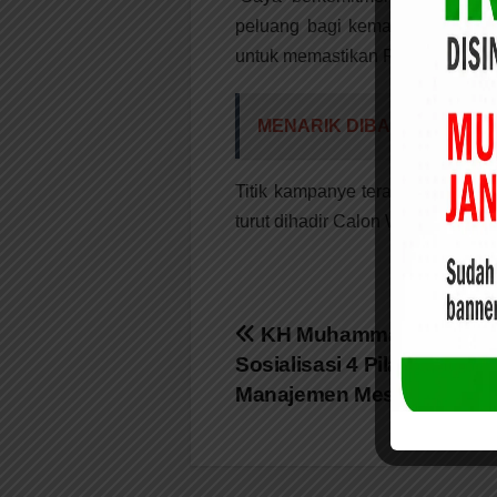
peluang bagi kemajuan daerah k
untuk memastikan Riau lebih maj
MENARIK DIBACA:
H. Ferr
Titik kampanye terakhir di Kabup
turut dihadir Calon Wakil Gubernu
Navigasi
KH Muhammad Mursyid 
Sosialisasi 4 Pilar dan Pel
pos
Manajemen Mesjid di Indragi