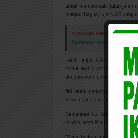
untuk memperbaiki jalan-jalan 
menjadi bagus,” ujar UAS yang d
MENARIK DIBACA:
Kampany
Sambutan Antusias Warga
Lebih lanjut, UAS juga mene
Abdul Wahid dan SF Hariyanto 
dengan menunjukkan kertas kes
“Ini untuk pegangan kita semua
mengingatkan mereka untuk menepa
Sementara itu, Abdul Wahid da
cerdas, serta Riau beragamis da
“Saya berkomitmen untuk memaj