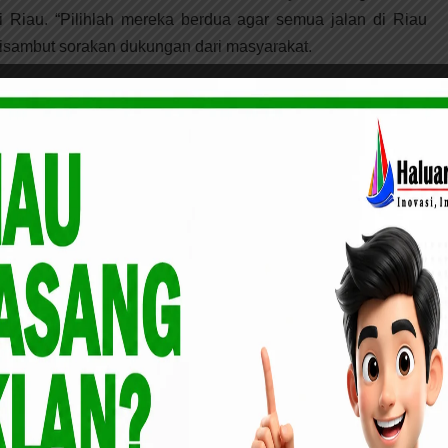
di Riau. “Pilihlah mereka berdua agar semua jalan di Riau
isambut sorakan dukungan dari masyarakat.
e di Indragiri Hilir, Cagubri Abdul Wahid Mendapat
gaskan komitmennya untuk mengawasi dan mengingatkan
jika terpilih sebagai Gubernur dan Wakil Gubernur Riau
epakatannya.
, jika mereka berdua menjadi gubernur, saya akan selalu
ti janji-janji mereka,” ujar UAS.
lam orasinya menuturkan visi misinya, Riau sehat, Riau
n budaya Melayu di hadapan masyarakat Keritang.
ukan Riau, memperbaiki infrastruktur, dan menciptakan