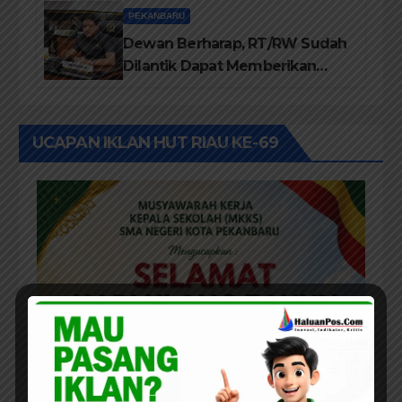
Menjadi Aspirasi
PEKANBARU
Dewan Berharap, RT/RW Sudah
Dilantik Dapat Memberikan
Pelayanan Terbaik Kepada
Masyarakat
UCAPAN IKLAN HUT RIAU KE-69