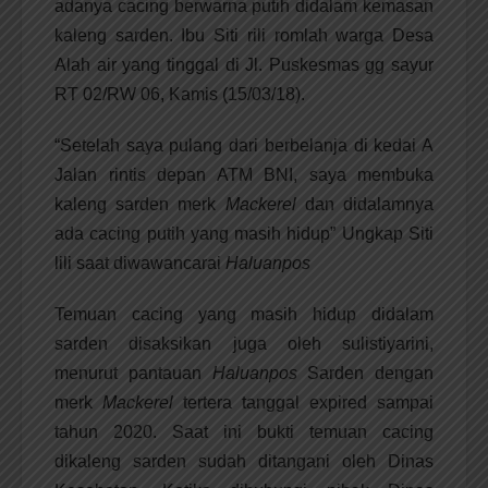
adanya cacing berwarna putih didalam kemasan
kaleng sarden. Ibu Siti rili romlah warga Desa
Alah air yang tinggal di Jl. Puskesmas gg sayur
RT 02/RW 06, Kamis (15/03/18).
“Setelah saya pulang dari berbelanja di kedai A
Jalan rintis depan ATM BNI, saya membuka
kaleng sarden merk
Mackerel
dan didalamnya
ada cacing putih yang masih hidup” Ungkap Siti
lili saat diwawancarai
Haluanpos
Temuan cacing yang masih hidup didalam
sarden disaksikan juga oleh sulistiyarini,
menurut pantauan
Haluanpos
Sarden dengan
merk
Mackerel
tertera tanggal expired sampai
tahun 2020. Saat ini bukti temuan cacing
dikaleng sarden sudah ditangani oleh Dinas