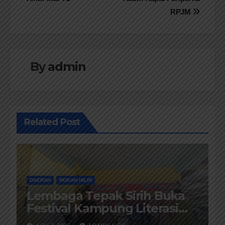
pos
RPJM
By
admin
Related Post
DAERAH
ROKAN HILIR
Lembaga Tepak Sirih Buka
Festival Kampung Literasi
dan Pelatihan Penguatan