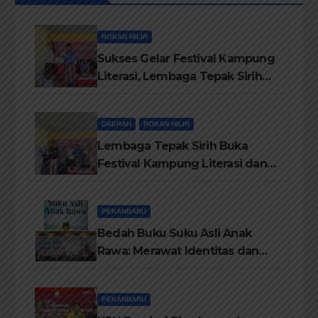
ROKAN HILIR
Sukses Gelar Festival Kampung
Literasi, Lembaga Tepak Sirih
Terima Piagam Penghargaan
dari Disdikbud Rohil
DAERAH
ROKAN HILIR
Lembaga Tepak Sirih Buka
Festival Kampung Literasi dan
Pelatihan Penguatan
TBM/Perpustakaan Desa 2026
PEKANBARU
Bedah Buku Suku Asli Anak
Rawa: Merawat Identitas dan
Kepastian Hukum Masyarakat
Adat
PEKANBARU