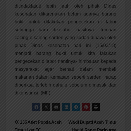
ditindaklajuti lebih jauh oleh pihak Dinas
kesehatan dikarenakan belum adanya barang
bukti untuk dilakukan pengecekan di labor
sehingga baru diketahui hasilnya. Temuan
cacing dikaleng sarden yang sudah dibawa oleh
pihak Dinas kesehatan hari ini (15/03/18)
menjadi barang bukti untuk kita lakukan
pengecekan dilabor nantinya- himbauan kepada
masyarakat agar berhati dalam membeli
makanan dalam kemasan seperti sarden, harap
diperiksa terlebih dahulu sebelum dimasak dan
dikonsumsi. (MF)
Navigasi
135 Atlet Popda Aceh
Wakil Bupati Aceh Timur
Timur Ikut TC
Hadiri Rapat Paripurna