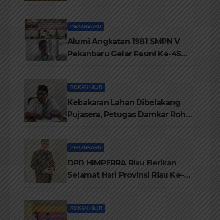
Jati Diri Melayu, Menegakkan
Marwah Negeri
PEKANBARU
Alumi Angkatan 1981 SMPN V
Pekanbaru Gelar Reuni Ke-45
Tahun
ROKAN HILIR
Kebakaran Lahan Dibelakang
Pujasera, Petugas Damkar Rohil
ikerahkan 3 Armada dan 20
Personil Padamkan Api
PEKANBARU
DPD HIMPERRA Riau Berikan
Selamat Hari Provinsi Riau Ke-
69, Semoga Provinsi Riau Terus
Maju
ROKAN HILIR