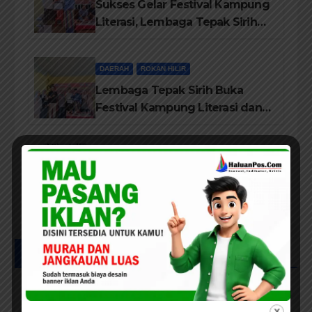
Sukses Gelar Festival Kampung
Literasi, Lembaga Tepak Sirih
Terima Piagam Penghargaan
dari Disdikbud Rohil
DAERAH
ROKAN HILIR
Lembaga Tepak Sirih Buka
Festival Kampung Literasi dan
Pelatihan Penguatan
TBM/Perpustakaan Desa 2026
PEKANBARU
Bedah Buku Suku Asli Anak
Rawa: Merawat Identitas dan
Kepastian Hukum Masyarakat
Adat
UCAPAN IKLAN HUT RIAU KE-69