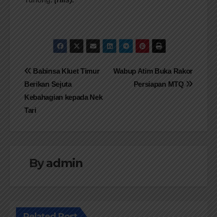
Navigasi
Babinsa Kluet Timur
Wabup Atim Buka Rakor
Berikan Sejuta
Persiapan MTQ
pos
Kebahagian kepada Nek
Tari
By
admin
Related Post