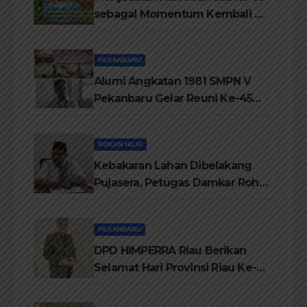
sebagai Momentum Kembali ke
Jati Diri Melayu, Menegakkan
Marwah Negeri
PEKANBARU
Alumi Angkatan 1981 SMPN V
Pekanbaru Gelar Reuni Ke-45
Tahun
ROKAN HILIR
Kebakaran Lahan Dibelakang
Pujasera, Petugas Damkar Rohil
ikerahkan 3 Armada dan 20
Personil Padamkan Api
PEKANBARU
DPD HIMPERRA Riau Berikan
Selamat Hari Provinsi Riau Ke-
69, Semoga Provinsi Riau Terus
Maju