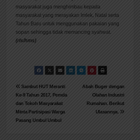
masyarakat juga menghimbau kepada
masyarakat yang merayakan Imlek, Natal serta
Tahun Baru untuk menggunakan pakaian yang
sopan sehingga tidak memancing syahwat.
(rls/hms)
Navigasi
Sambut HUT Meranti
Abah Buger dengan
Ke-9 Tahun 2017, Pemda
Olahan Industri
pos
dan Tokoh Masyarakat
Rumahan. Berikut
Minta Partisipasi Warga
Ulasannya.
Pasang Umbul Umbul