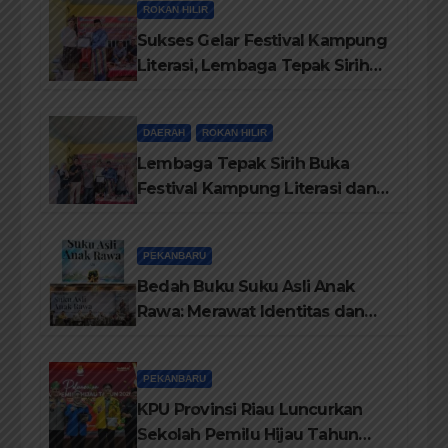
ROKAN HILIR
Sukses Gelar Festival Kampung
Literasi, Lembaga Tepak Sirih
Terima Piagam Penghargaan
dari Disdikbud Rohil
DAERAH
ROKAN HILIR
Lembaga Tepak Sirih Buka
Festival Kampung Literasi dan
Pelatihan Penguatan
TBM/Perpustakaan Desa 2026
PEKANBARU
Bedah Buku Suku Asli Anak
Rawa: Merawat Identitas dan
Kepastian Hukum Masyarakat
Adat
PEKANBARU
KPU Provinsi Riau Luncurkan
Sekolah Pemilu Hijau Tahun