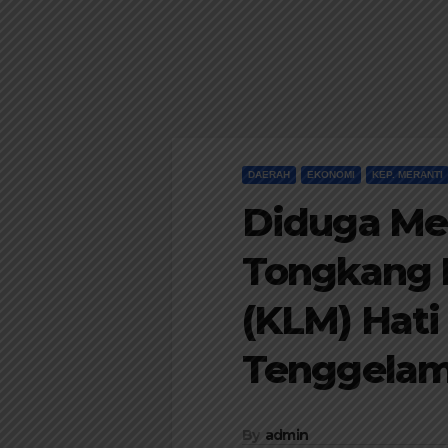
DAERAH
EKONOMI
KEP. MERANTI
Diduga Me
Tongkang 
(KLM) Hati
Tenggela
By
admin