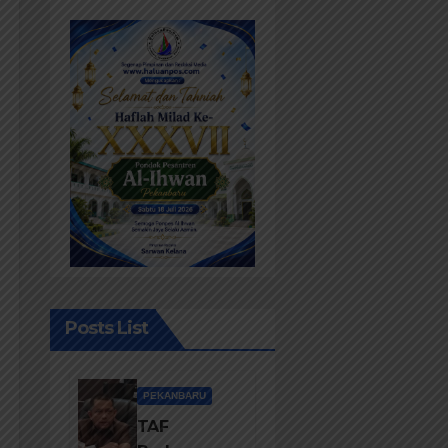
Posts List
PEKANBARU
TAF