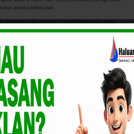
emukan adanya kebocoran.
s air pasang naik, tali yang di ikat di hutan putus, lebih
angsung kapal tersebut tenggelam.
l tersebut tidak ada korban jiwa. Untuk kerugian material
liar.
dapat pada kejadian itu yaitu 1 unit Kapal Layar Motor
 Mesin Nisan 380 TK GT 297 No 514 MP, Tonase Kotor 297,
atan 2005, kemudian Palm Karnel (PM) sebanyak 13,423
0 ton.
 Meranti Terima 12 Orang Tenaga Dokter Internship,
Kesehatan Masyarakat di 2 Kecamatan