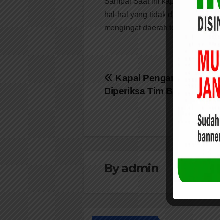
Sampai Saat ini kapal tersebut m
hal-hal yang tidak diinginkan Di 
mengingat daerah tersebut merupa
Navigasi
Kapal Pengangkut Miras 
Diperiksa Tim Bareskrim M
pos
By
admin