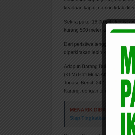
keadaan kapal, namun tidak dit
Sekira pukul 18.00 wib, ketika aru
kurang 500 meter kapal hanyut l
Dari peristiwa tenggelamnya kapa
diperkirakan lebih kurang Rp. 3 Mi
Adapun Barang Bukti (BB) yang di
(KLM) Hati Mulia Abadi, dengan
Tonase Bersih 242. Tahun pembu
Karung, dengan tonase sekitar 50
MENARIK DIBACA:
Pemkab.
Siap Tingkatkan Pelayanan 