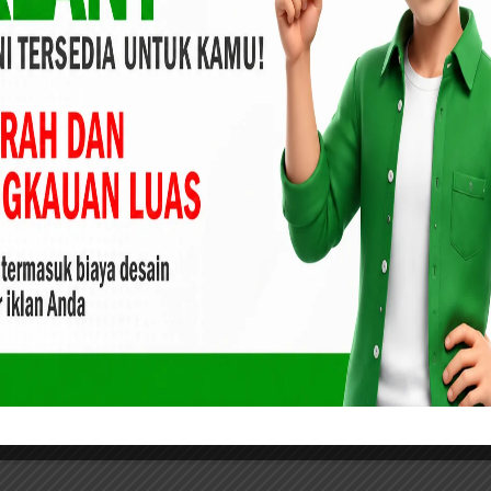
asih tenggelam di perairan selat rengit untuk menghindari
daerah kejadian Itu sudah di letakan lampu isyarat, karna
kan jalur lintas kapal yang lewat.
Ilegal
Diduga Lakukan Penipuan, PNS
abes Polri
Pemprov Riau Akhirnya Ditetapkan
Tersangka