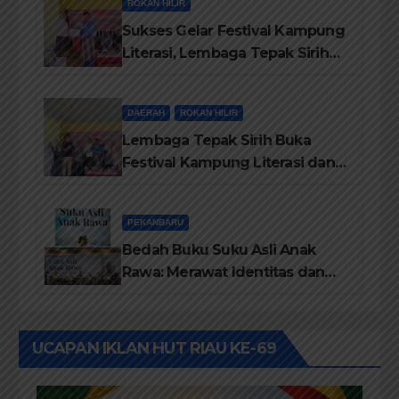
ROKAN HILIR
Sukses Gelar Festival Kampung
Literasi, Lembaga Tepak Sirih
Terima Piagam Penghargaan
dari Disdikbud Rohil
DAERAH
ROKAN HILIR
Lembaga Tepak Sirih Buka
Festival Kampung Literasi dan
Pelatihan Penguatan
TBM/Perpustakaan Desa 2026
PEKANBARU
Bedah Buku Suku Asli Anak
Rawa: Merawat Identitas dan
Kepastian Hukum Masyarakat
Adat
UCAPAN IKLAN HUT RIAU KE-69