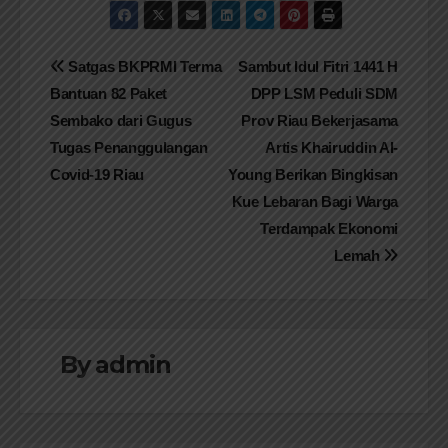
Navigasi
Satgas BKPRMI Terma
Sambut Idul Fitri 1441 H
Bantuan 82 Paket
DPP LSM Peduli SDM
pos
Sembako dari Gugus
Prov Riau Bekerjasama
Tugas Penanggulangan
Artis Khairuddin Al-
Covid-19 Riau
Young Berikan Bingkisan
Kue Lebaran Bagi Warga
Terdampak Ekonomi
Lemah
By
admin