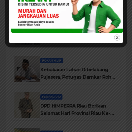
sebagai Momentum Kembali ke
Jati Diri Melayu, Menegakkan
Marwah Negeri
PEKANBARU
Alumi Angkatan 1981 SMPN V
Pekanbaru Gelar Reuni Ke-45
Tahun
ROKAN HILIR
Kebakaran Lahan Dibelakang
Pujasera, Petugas Damkar Rohil
ikerahkan 3 Armada dan 20
Personil Padamkan Api
PEKANBARU
DPD HIMPERRA Riau Berikan
Selamat Hari Provinsi Riau Ke-
69, Semoga Provinsi Riau Terus
Maju