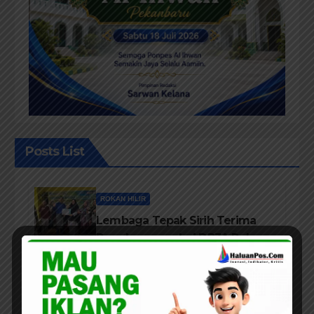
Posts List
ROKAN HILIR
Lembaga Tepak Sirih Terima
Penghargaan dari DP3A Rokan
Hilir
PEKANBARU
Menjadikan Hari Jadi Riau ke 69