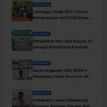
ROKAN HILIR
Lembaga Tepak Sirih Terima
Penghargaan dari DP3A Rokan
Hilir
PEKANBARU
Menjadikan Hari Jadi Riau ke 69
sebagai Momentum Kembali ke
Jati Diri Melayu, Menegakkan
Marwah Negeri
PEKANBARU
Alumi Angkatan 1981 SMPN V
Pekanbaru Gelar Reuni Ke-45
Tahun
ROKAN HILIR
Kebakaran Lahan Dibelakang
Pujasera, Petugas Damkar Rohil