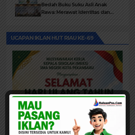
Bedah Buku Suku Asli Anak
Rawa: Merawat Identitas dan
Kepastian Hukum Masyarakat
Adat
UCAPAN IKLAN HUT RIAU KE-69