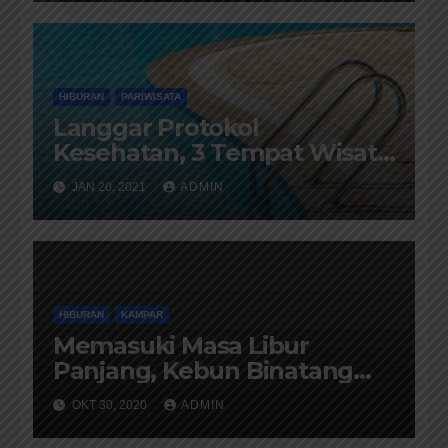
HIBURAN
PARIWISATA
Langgar Protokol
Kesehatan, 3 Tempat Wisata
Garut Disegel
JAN 20, 2021
ADMIN
HIBURAN
KAMPAR
Memasuki Masa Libur
Panjang, Kebun Binatang
Kasang Kulim Zoo Buka
OKT 30, 2020
ADMIN
Setiap Hari