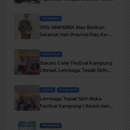
ikerahkan 3 Armada dan 20
Personil Padamkan Api
PEKANBARU
DPD HIMPERRA Riau Berikan
Selamat Hari Provinsi Riau Ke-
69, Semoga Provinsi Riau Terus
Maju
ROKAN HILIR
Sukses Gelar Festival Kampung
Literasi, Lembaga Tepak Sirih
Terima Piagam Penghargaan
dari Disdikbud Rohil
DAERAH
ROKAN HILIR
Lembaga Tepak Sirih Buka
Festival Kampung Literasi dan
Pelatihan Penguatan
TBM/Perpustakaan Desa 2026
PEKANBARU