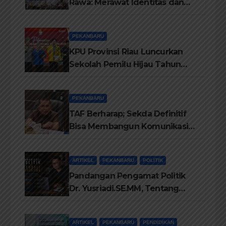
Rawa: Merawat Identitas dan
Kepastian Hukum Masyarakat
Adat
PEKANBARU
KPU Provinsi Riau Luncurkan
Sekolah Pemilu Hijau Tahun
2026, Perkuat Pendidikan
Pemilih Berwawasan
PEKANBARU
Lingkungan
TAF Berharap; Sekda Definitif
Bisa Membangun Komunikasi
Antara Eksekutif dan Legislatif
ARTIKEL
PEKANBARU
POLITIK
Pandangan Pengamat Politik
Dr. Yusriadi.SE.MM, Tentang
Buku Dr. (Cand) Liza Fitriani S.
Kom M. Ikom
ARTIKEL
PEKANBARU
PENDIDIKAN