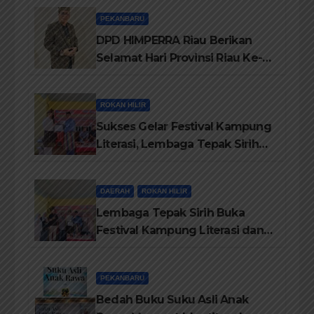
PEKANBARU
DPD HIMPERRA Riau Berikan
Selamat Hari Provinsi Riau Ke-
69, Semoga Provinsi Riau Terus
Maju
ROKAN HILIR
Sukses Gelar Festival Kampung
Literasi, Lembaga Tepak Sirih
Terima Piagam Penghargaan
dari Disdikbud Rohil
DAERAH
ROKAN HILIR
Lembaga Tepak Sirih Buka
Festival Kampung Literasi dan
Pelatihan Penguatan
TBM/Perpustakaan Desa 2026
PEKANBARU
Bedah Buku Suku Asli Anak