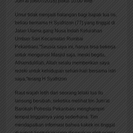
Jum’at (06/07/2018) pukul 10.00 WIB
Umur tidak menjadi halangan bagi bapak tua ini,
beliau bernama H Syafrizon (77) yang tinggal di
Jalan Utama gang Nusa Indah Kelurahan
Umban Sari Kecamatan Rumbai
Pekanbaru.”Seusia saya ini, hanya bisa bekerja
untuk mengurusi Masjid saja, meski begitu,
Alhamdulillah, Allah selalu memberikan saya
rezeki untuk kehidupan sehari-hari bersama istri
saya,”terang H Syafrizon
Raut wajah letih dari seorang lelaki tua itu
lansung berubah, seketika melihat tim Jum’at
Barokah Polresta Pekanbaru menghampiri
tempat tinggalnya yang sederhana. Tim
mendapatkan informasi bahwa kakek ini tinggal
di rumah kontrakan yang disewakan oleh warga.