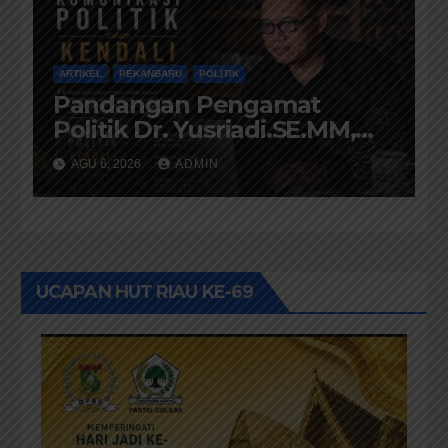
ARTIKEL
PEKANBARU
POLITIK
Pandangan Pengamat
Politik Dr. Yusriadi.SE.MM,
Tentang Buku Dr. (Cand)
AGU 6, 2026
ADMIN
Liza Fitriani S. Kom M. Ikom
UCAPAN HUT RIAU KE-69