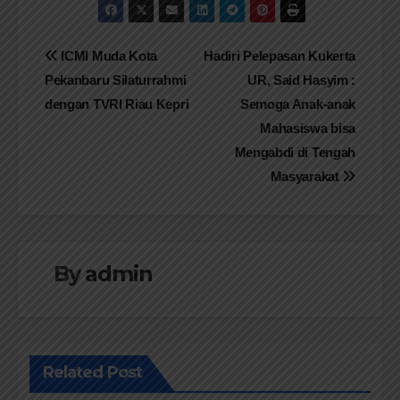
Navigasi
ICMI Muda Kota
Hadiri Pelepasan Kukerta
Pekanbaru Silaturrahmi
UR, Said Hasyim :
pos
dengan TVRI Riau Kepri
Semoga Anak-anak
Mahasiswa bisa
Mengabdi di Tengah
Masyarakat
By
admin
Related Post