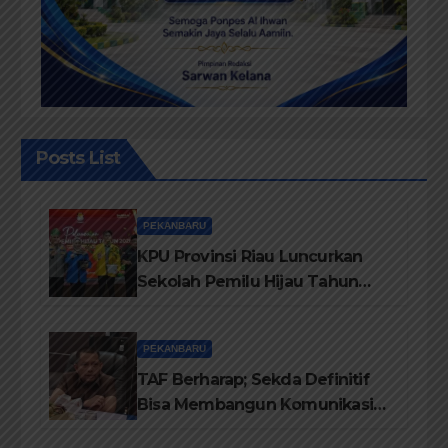
Posts List
PEKANBARU
KPU Provinsi Riau Luncurkan
Sekolah Pemilu Hijau Tahun
2026, Perkuat Pendidikan
Pemilih Berwawasan
PEKANBARU
Lingkungan
TAF Berharap; Sekda Definitif
Bisa Membangun Komunikasi
Antara Eksekutif dan Legislatif