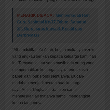
MENARIK DIBACA:
Memperingati Hari
Guru Nasional Ke-77 Tahun, Sabarudi,
ST; Guru harus Inovatif, Kreatif dan
Berprestasi
“Alhamdulillah Ya Allah, begitu mulianya rezeki
yang engkau berikan kepada keluarga kami hari
ini. Ternyata, diluar sana masih ada orang yang
memperhatikan keluarga saya. Terimakasih
bapak dan Ibuk Polisi semuanya. Mudah-
mudahan menjadi berkah buat keluarga
saya.Amin,”Ungkap H Safrizon sambil
meneteskan air matanya sambil mengangkat
kedua tangannya.