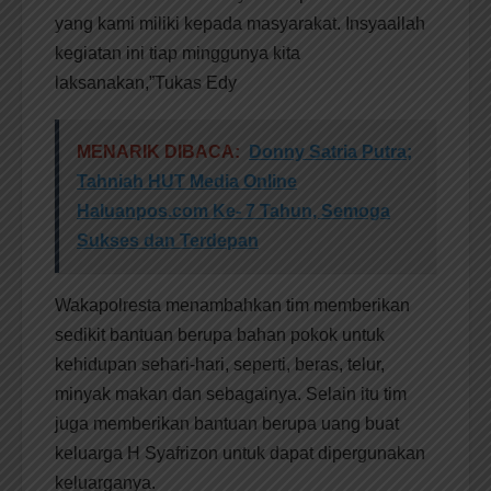
yang kami miliki kepada masyarakat. Insyaallah
kegiatan ini tiap minggunya kita
laksanakan,”Tukas Edy
MENARIK DIBACA:
Donny Satria Putra;
Tahniah HUT Media Online
Haluanpos.com Ke- 7 Tahun, Semoga
Sukses dan Terdepan
Wakapolresta menambahkan tim memberikan
sedikit bantuan berupa bahan pokok untuk
kehidupan sehari-hari, seperti, beras, telur,
minyak makan dan sebagainya. Selain itu tim
juga memberikan bantuan berupa uang buat
keluarga H Syafrizon untuk dapat dipergunakan
keluarganya.