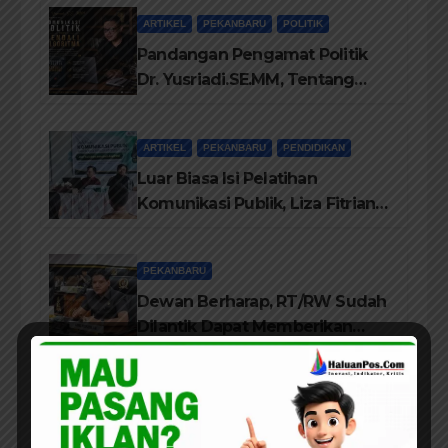
ARTIKEL
PEKANBARU
POLITIK
Pandangan Pengamat Politik
Dr. Yusriadi.SE.MM, Tentang
Buku Dr. (Cand) Liza Fitriani S.
Kom M. Ikom
ARTIKEL
PEKANBARU
PENDIDIKAN
Luar Biasa Isi Pelatihan
Komunikasi Publik, Liza Fitriani
Sampaikan Materi Dari Keluhan
Menjadi Aspirasi
PEKANBARU
Dewan Berharap, RT/RW Sudah
Dilantik Dapat Memberikan
Pelayanan Terbaik Kepada
Masyarakat
PEKANBARU
Jajaran Pengurus LAMR Kota