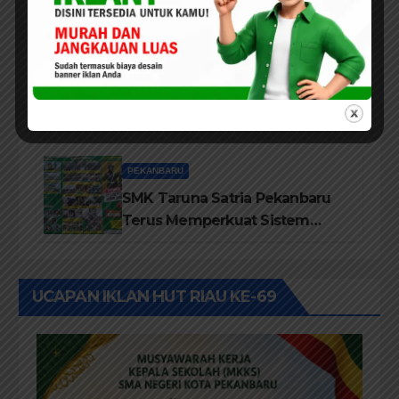
Pekanbaru Ucapkan Tahniah
Hari Jadi Provinsi Riau Ke-69
Tahun
PEKANBARU
Wali Kota Agung Nugroho
Dorong Semangat Green City
Dalam IMT-GT di Pekanbaru
PEKANBARU
SMK Taruna Satria Pekanbaru
Terus Memperkuat Sistem
Pendidikan Disiplin Tinggi
UCAPAN IKLAN HUT RIAU KE-69