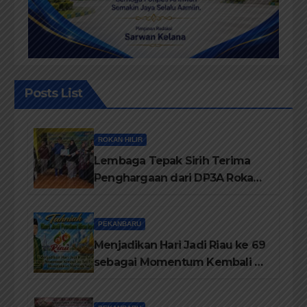
Posts List
ROKAN HILIR
Lembaga Tepak Sirih Terima
Penghargaan dari DP3A Rokan
Hilir
PEKANBARU
Menjadikan Hari Jadi Riau ke 69
sebagai Momentum Kembali ke
Jati Diri Melayu, Menegakkan
Marwah Negeri