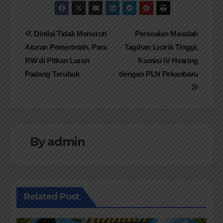
Navigasi
Dinilai Tidak Menuruti
Persoalan Masalah
Aturan Pemerintah, Para
Tagihan Listrik Tinggi,
pos
RW di Pltkan Lurah
Komisi IV Hearing
Padang Terubuk
dengan PLN Pekanbaru
By
admin
Related Post