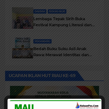
Terima Piagam Penghargaan
dari Disdikbud Rohil
DAERAH
ROKAN HILIR
Lembaga Tepak Sirih Buka
Festival Kampung Literasi dan
Pelatihan Penguatan
TBM/Perpustakaan Desa 2026
PEKANBARU
Bedah Buku Suku Asli Anak
Rawa: Merawat Identitas dan
Kepastian Hukum Masyarakat
Adat
UCAPAN IKLAN HUT RIAU KE-69