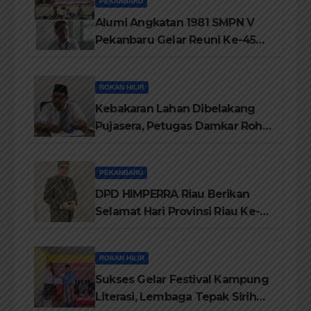
PEKANBARU
Alumi Angkatan 1981 SMPN V
Pekanbaru Gelar Reuni Ke-45
Tahun
ROKAN HILIR
Kebakaran Lahan Dibelakang
Pujasera, Petugas Damkar Rohil
ikerahkan 3 Armada dan 20
Personil Padamkan Api
PEKANBARU
DPD HIMPERRA Riau Berikan
Selamat Hari Provinsi Riau Ke-
69, Semoga Provinsi Riau Terus
Maju
ROKAN HILIR
Sukses Gelar Festival Kampung
Literasi, Lembaga Tepak Sirih