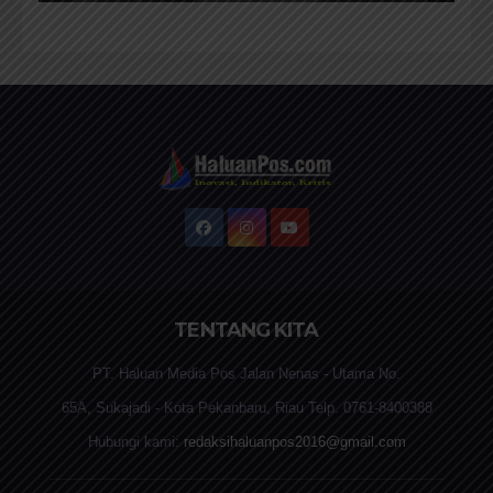
Personil Padamkan Api
TENTANG KITA
PT. Haluan Media Pos Jalan Nenas - Utama No.
65A, Sukajadi - Kota Pekanbaru, Riau Telp. 0761-8400388
Hubungi kami:
redaksihaluanpos2016@gmail.com