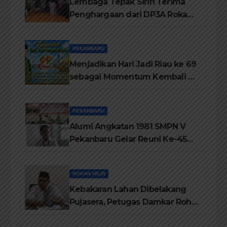
Lembaga Tepak Sirih Terima
Penghargaan dari DP3A Rokan
Hilir
PEKANBARU
Menjadikan Hari Jadi Riau ke 69
sebagai Momentum Kembali ke
Jati Diri Melayu, Menegakkan
Marwah Negeri
PEKANBARU
Alumi Angkatan 1981 SMPN V
Pekanbaru Gelar Reuni Ke-45
Tahun
ROKAN HILIR
Kebakaran Lahan Dibelakang
Pujasera, Petugas Damkar Rohil
ikerahkan 3 Armada dan 20