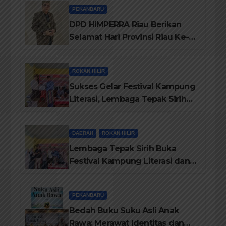
Personil Padamkan Api
PEKANBARU
DPD HIMPERRA Riau Berikan
Selamat Hari Provinsi Riau Ke-
69, Semoga Provinsi Riau Terus
Maju
ROKAN HILIR
Sukses Gelar Festival Kampung
Literasi, Lembaga Tepak Sirih
Terima Piagam Penghargaan
dari Disdikbud Rohil
DAERAH
ROKAN HILIR
Lembaga Tepak Sirih Buka
Festival Kampung Literasi dan
Pelatihan Penguatan
TBM/Perpustakaan Desa 2026
PEKANBARU
Bedah Buku Suku Asli Anak
Rawa: Merawat Identitas dan