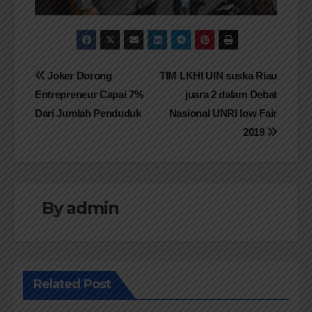
Navigasi
Joker Dorong
TIM LKHI UIN suska Riau
Entrepreneur Capai 7%
juara 2 dalam Debat
pos
Dari Jumlah Penduduk
Nasional UNRI low Fair
2019
By
admin
Related Post