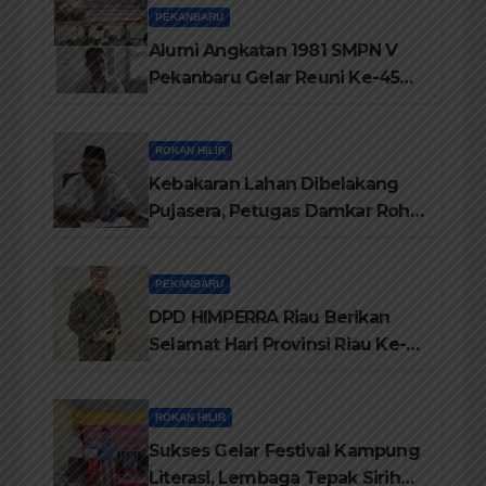
PEKANBARU
Alumi Angkatan 1981 SMPN V
Pekanbaru Gelar Reuni Ke-45
Tahun
ROKAN HILIR
Kebakaran Lahan Dibelakang
Pujasera, Petugas Damkar Rohil
ikerahkan 3 Armada dan 20
Personil Padamkan Api
PEKANBARU
DPD HIMPERRA Riau Berikan
Selamat Hari Provinsi Riau Ke-
69, Semoga Provinsi Riau Terus
Maju
ROKAN HILIR
Sukses Gelar Festival Kampung
Literasi, Lembaga Tepak Sirih