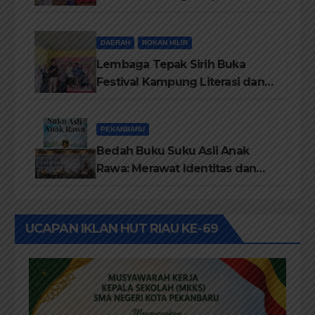
Terima Piagam Penghargaan
dari Disdikbud Rohil
DAERAH
ROKAN HILIR
Lembaga Tepak Sirih Buka
Festival Kampung Literasi dan
Pelatihan Penguatan
TBM/Perpustakaan Desa 2026
PEKANBARU
Bedah Buku Suku Asli Anak
Rawa: Merawat Identitas dan
Kepastian Hukum Masyarakat
Adat
UCAPAN IKLAN HUT RIAU KE-69