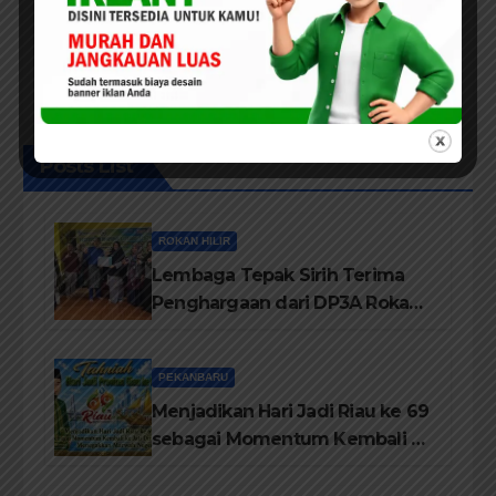
Posts List
ROKAN HILIR
Lembaga Tepak Sirih Terima
Penghargaan dari DP3A Rokan
Hilir
PEKANBARU
Menjadikan Hari Jadi Riau ke 69
sebagai Momentum Kembali ke
Jati Diri Melayu, Menegakkan
Marwah Negeri