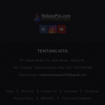
TENTANG KITA
PT. Haluan Media Pos Jalan Nenas - Utama No.
65A, Sukajadi - Kota Pekanbaru, Riau Telp. 0761-8400388
Hubungi kami:
redaksihaluanpos2016@gmail.com
|
|
|
|
Home
About Us
Contact Us
Corporate
Disclaimer
|
|
Privacy Policy
REDAKSI
Terms and Conditions