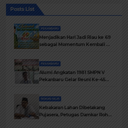
Posts List
PEKANBARU
Menjadikan Hari Jadi Riau ke 69
sebagai Momentum Kembali ke
Jati Diri Melayu, Menegakkan
Marwah Negeri
PEKANBARU
Alumi Angkatan 1981 SMPN V
Pekanbaru Gelar Reuni Ke-45
Tahun
ROKAN HILIR
Kebakaran Lahan Dibelakang
Pujasera, Petugas Damkar Rohil
ikerahkan 3 Armada dan 20