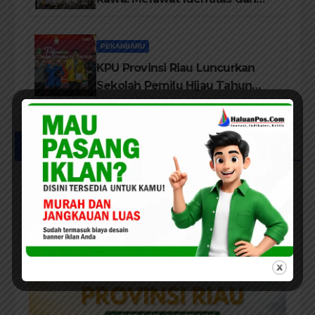
Kepastian Hukum Masyarakat
Adat
PEKANBARU
KPU Provinsi Riau Luncurkan
Sekolah Pemilu Hijau Tahun
2026, Perkuat Pendidikan
Pemilih Berwawasan
Lingkungan
UCAPAN IKLAN HUT RIAU KE-69