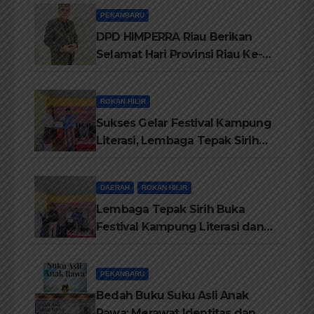
Personil Padamkan Api
PEKANBARU
DPD HIMPERRA Riau Berikan
Selamat Hari Provinsi Riau Ke-
69, Semoga Provinsi Riau Terus
Maju
ROKAN HILIR
Sukses Gelar Festival Kampung
Literasi, Lembaga Tepak Sirih
Terima Piagam Penghargaan
dari Disdikbud Rohil
DAERAH
ROKAN HILIR
Lembaga Tepak Sirih Buka
Festival Kampung Literasi dan
Pelatihan Penguatan
TBM/Perpustakaan Desa 2026
PEKANBARU
Bedah Buku Suku Asli Anak
Rawa: Merawat Identitas dan