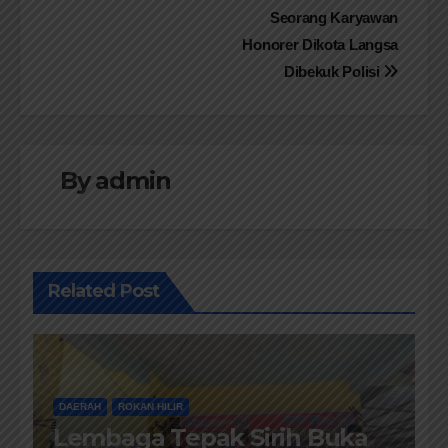
pos
Seorang Karyawan
Honorer Dikota Langsa
Dibekuk Polisi
By
admin
Related Post
DAERAH
ROKAN HILIR
Lembaga Tepak Sirih Buka