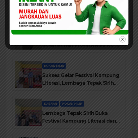
Pujasera, Petugas Damkar Rohil
ikerahkan 3 Armada dan 20
Personil Padamkan Api
PEKANBARU
DPD HIMPERRA Riau Berikan
Selamat Hari Provinsi Riau Ke-
69, Semoga Provinsi Riau Terus
Maju
ROKAN HILIR
Sukses Gelar Festival Kampung
Literasi, Lembaga Tepak Sirih
Terima Piagam Penghargaan
dari Disdikbud Rohil
DAERAH
ROKAN HILIR
Lembaga Tepak Sirih Buka
Festival Kampung Literasi dan
Pelatihan Penguatan
TBM/Perpustakaan Desa 2026