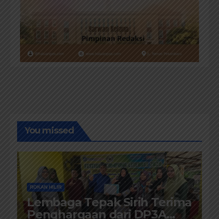
You missed
ROKAN HILIR
Lembaga Tepak Sirih Terima
Penghargaan dari DP3A