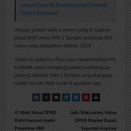
Lapas Kelas IIA Bagansiapiapi Kembali
Buka Kunjungan
Adapun jumlah kartu e-money yang di siapkan
pihak BRK untuk SMA 1 Bangko sebanyak 969
siswa yang ditargetkan ditahun 2024.
Selain itu gubernur Riau juga memerintahkan Plt
Kadisdik untuk memprogramkan pembanguan
gedung sekolah SMA 1 Bangko yang dianggap
sudah tua dan tidak layak di gunakan lagi.
Navigasi
Wakil Ketua DPRD
Jalin Silaturahmi, Ketua
Rohil Hamzah Hadiri
DPRD Maston Dapati
pos
Pelantikan HMI
Sejumlah Aspirasi