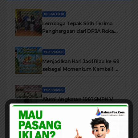
ROKAN HILIR
Lembaga Tepak Sirih Terima
Penghargaan dari DP3A Rokan
Hilir
PEKANBARU
Menjadikan Hari Jadi Riau ke 69
sebagai Momentum Kembali ke
Jati Diri Melayu, Menegakkan
Marwah Negeri
PEKANBARU
Alumi Angkatan 1981 SMPN V
Pekanbaru Gelar Reuni Ke-45
Tahun
ROKAN HILIR
Kebakaran Lahan Dibelakang