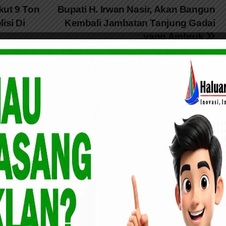
kut 9 Ton
Bupati H. Irwan Nasir, Akan Bangun
isi Di
Kembali Jambatan Tanjung Gadai
yang Ambruk
DAERAH
ROKAN HILIR
DAERAH
ROKAN HILIR
Kadis PUTR
Tinjau Lapas