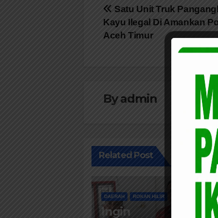
Navigasi
Satu Unit Truk Pangang
Kayu Ilegal Di Amankan Pol
pos
Aceh Timur
By
admin
Related Post
DAERAH
ROKAN HILIR
Ingin