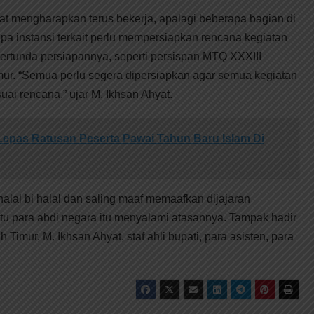
yat mengharapkan terus bekerja, apalagi beberapa bagian di
a instansi terkait perlu mempersiapkan rencana kegiatan
ertunda persiapannya, seperti persispan MTQ XXXIII
imur. “Semua perlu segera dipersiapkan agar semua kegiatan
uai rencana,” ujar M. Ikhsan Ahyat.
epas Ratusan Peserta Pawai Tahun Baru Islam Di
alal bi halal dan saling maaf memaafkan dijajaran
tu para abdi negara itu menyalami atasannya. Tampak hadir
imur, M. Ikhsan Ahyat, staf ahli bupati, para asisten, para