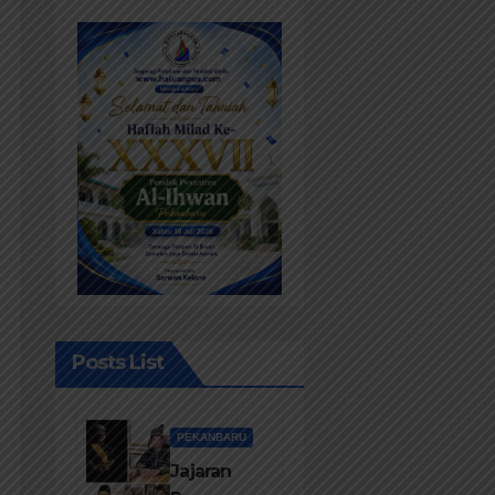
Posts List
PEKANBARU
Jajaran