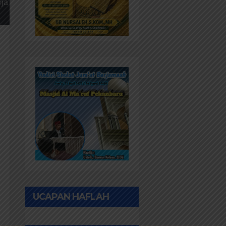
rja
UCAPAN HAFLAH
PONPES AL IHWAN