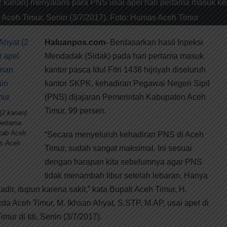
2 kanan) menyalami para PNS usai apel hari pertama masuk ke
 Aceh Timur, Senin (3/7/2017). Foto: Humas Aceh Timur
Haluanpos.com-
Berdasarkan hasil Inpeksi
Mendadak (Sidak) pada hari pertama masuk
kantor pasca Idul Fitri 1438 hijriyah diseluruh
kantor SKPK, kehadiran Pegawai Negeri Sipil
(PNS) dijajaran Pemerintah Kabupaten Aceh
Timur, 99 persen.
(2 kanan)
pertama
kab Aceh
“Secara menyeluruh kehadiran PNS di Aceh
as Aceh
Timur, sudah sangat maksimal. Ini sesuai
dengan harapan kita sebelumnya agar PNS
tidak menambah libur setelah lebaran. Hanya
dir, itupun karena sakit,” kata Bupati Aceh Timur, H.
a Aceh Timur, M. Ikhsan Ahyat, S.STP, M.AP, usai apel di
ur di Idi, Senin (3/7/2017).