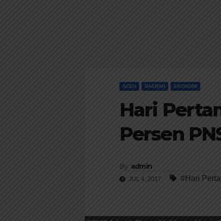
ACEH
DAERAH
EKONOMI
Hari Perta
Persen PN
By
admin
#Hari Pert
JUL 4, 2017