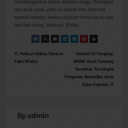
membangunkan istana didalam surga. “Orangtua
dari anak-anak yatim ini adalah kita. Mari kita
santuni mereka, karena didalam harta kita itu ada
hak-hak orang,” katanya. (Rillis).
Navigasi
Hafizan Abbas Santuni
Setelah Di Tangkap,
Fakir Miskin
BNNK Aceh Tamiang
pos
Serahkan Tersangka
Pengedar Narkotika Jenis
Sabu Kepolisi
By
admin