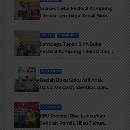
Sukses Gelar Festival Kampung
Literasi, Lembaga Tepak Sirih
Terima Piagam Penghargaan
dari Disdikbud Rohil
DAERAH
ROKAN HILIR
Lembaga Tepak Sirih Buka
Festival Kampung Literasi dan
Pelatihan Penguatan
TBM/Perpustakaan Desa 2026
PEKANBARU
Bedah Buku Suku Asli Anak
Rawa: Merawat Identitas dan
Kepastian Hukum Masyarakat
Adat
PEKANBARU
KPU Provinsi Riau Luncurkan
Sekolah Pemilu Hijau Tahun