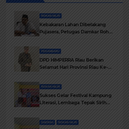
ROKAN HILIR
Kebakaran Lahan Dibelakang
Pujasera, Petugas Damkar Rohil
ikerahkan 3 Armada dan 20
Personil Padamkan Api
PEKANBARU
DPD HIMPERRA Riau Berikan
Selamat Hari Provinsi Riau Ke-
69, Semoga Provinsi Riau Terus
Maju
ROKAN HILIR
Sukses Gelar Festival Kampung
Literasi, Lembaga Tepak Sirih
Terima Piagam Penghargaan
dari Disdikbud Rohil
DAERAH
ROKAN HILIR