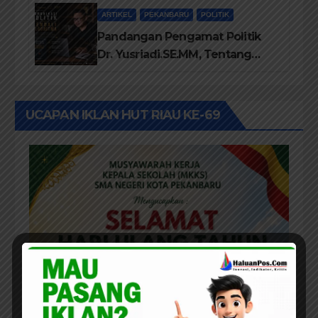
ARTIKEL
PEKANBARU
POLITIK
Pandangan Pengamat Politik
Dr. Yusriadi.SE.MM, Tentang
Buku Dr. (Cand) Liza Fitriani S.
Kom M. Ikom
UCAPAN IKLAN HUT RIAU KE-69