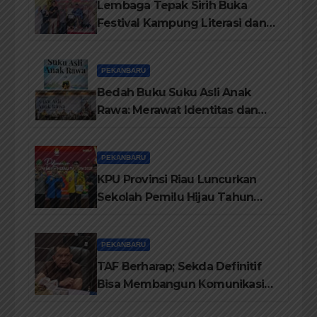
Lembaga Tepak Sirih Buka
Festival Kampung Literasi dan
Pelatihan Penguatan
TBM/Perpustakaan Desa 2026
PEKANBARU
Bedah Buku Suku Asli Anak
Rawa: Merawat Identitas dan
Kepastian Hukum Masyarakat
Adat
PEKANBARU
KPU Provinsi Riau Luncurkan
Sekolah Pemilu Hijau Tahun
2026, Perkuat Pendidikan
Pemilih Berwawasan
PEKANBARU
Lingkungan
TAF Berharap; Sekda Definitif
Bisa Membangun Komunikasi
Antara Eksekutif dan Legislatif