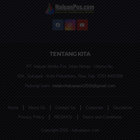
TENTANG KITA
PT. Haluan Media Pos Jalan Nenas - Utama No.
65A, Sukajadi - Kota Pekanbaru, Riau Telp. 0761-8400388
Hubungi kami:
redaksihaluanpos2016@gmail.com
|
|
|
|
Home
About Us
Contact Us
Corporate
Disclaimer
|
|
Privacy Policy
REDAKSI
Terms and Conditions
Copyright-2016 - haluanpos.com