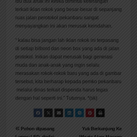
ibu dua anak ini ketika dimintai keterangan
terkait iklan rokok yang besar-besar di sepanjang
ruas jalan perotokol pekanbaru sangat
menyayangkan ini akan merusak keindahan.
“ kalau bisa jangan lah iklan rokok ini terpasang
di setiap bilbord dan neon box yang ada di jalan
protokol. Inikan dapat merusak bagi generasi
muda dan anak-anak yang ingin selalu
merasakan rokok-rokok baru yang ada di gambar
tersebut, kita berharap kepada pemko pekanbaru
melalui dinas terkait dispenda harus tegas
dengan hal seperti ini.” Tuturnya. *(sk)
Navigasi
Pohon dipasang
Yuk Berkunjung Ke
Lampu LED, dinilai
Wisata Alam Mayang