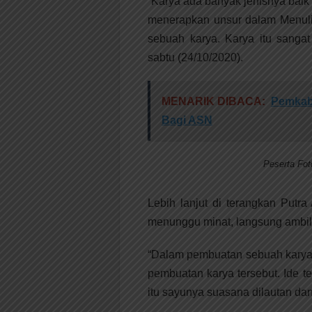
“Karya ada banyak jenisnya baik
menerapkan unsur dalam Menuli
sebuah karya. Karya itu sangat
sabtu (24/10/2020).
MENARIK DIBACA:
Pemkab 
Bagi ASN
Peserta Fo
Lebih lanjut di terangkan Putr
menunggu minat, langsung ambil
“Dalam pembuatan sebuah karya,
pembuatan karya tersebut. Ide 
itu sayunya suasana dilautan da