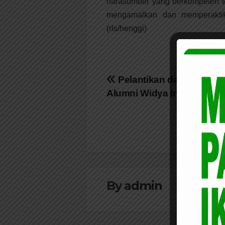
narasumber yang berkompeten t
mengamalkan dan memperaktik
(rls/henggi)
Navigasi
Pelantikan dan Penguk
Alumni Widya Informatika
pos
By
admin