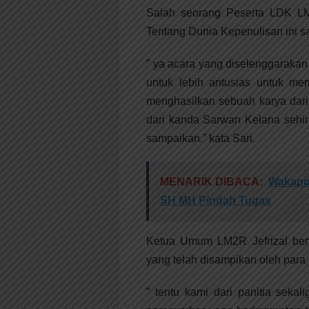
Salah seorang Peserta LDK LM2
Tentang Dunia Kepenulisan ini s
” ya acara yang diselenggaraka
untuk lebih antusias untuk me
menghasilkan sebuah karya dari 
dari kanda Sarwan Kelana sehi
sampaikan.” kata Sari.
MENARIK DIBACA:
Wakapo
SH MH Pindah Tugas
Ketua Umum LM2R Jefrizal ber
yang telah disampikan oleh para
” tentu kami dari panitia seka