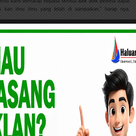
entu kami berharap kepada semua adik adik peserta dapat
 kan ilmu ilmu yang telah di sampaikan,” harap nya.
uhan
300 Juta Sudah Disalurkan Baznas
 Komputer
Provinsi Riau untuk Bantuan
Ekonomi Produktif Mustahik Baznas
Meranti