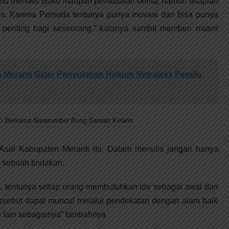
 itu menulis Buku maupun pembuatan berita, namun tetaplah
s. Karena Pemuda tentunya punya inovasi dan bisa punya
 penting bagi seseorang.” katanya sambil memberi materi
Meranti Gelar Penyuluhan Hukum Netralitas Pemilu
to Bersama Narasumber Bung Sarwan Kelana
a Asal Kabupaten Meranti itu, Dalam menulis jangan hanya
 sebuah tindakan.
 tentunya setiap orang membutuhkan ide sebagai awal dari
tersebut dapat muncul melalui pendekatan dengan alam baik
n lain sebagainya” tambahnya